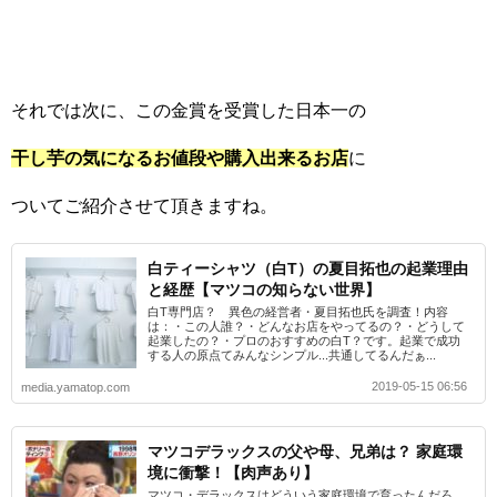
それでは次に、この金賞を受賞した日本一の
干し芋の気になるお値段や購入出来るお店
に
ついてご紹介させて頂きますね。
白ティーシャツ（白T）の夏目拓也の起業理由
と経歴【マツコの知らない世界】
白T専門店？ 異色の経営者・夏目拓也氏を調査！内容
は：・この人誰？・どんなお店をやってるの？・どうして
起業したの？・プロのおすすめの白T？です。起業で成功
する人の原点てみんなシンプル...共通してるんだぁ...
2019-05-15 06:56
media.yamatop.com
マツコデラックスの父や母、兄弟は？ 家庭環
境に衝撃！【肉声あり】
マツコ・デラックスはどういう家庭環境で育ったんだろ