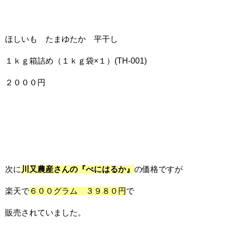
ほしいも たまゆたか 平干し
１ｋｇ箱詰め（１ｋｇ袋×１）(TH-001)
２０００円
次に
川又農産さんの『べにはるか』
の価格ですが
楽天で
６００グラム ３９８０円
で
販売されていました。