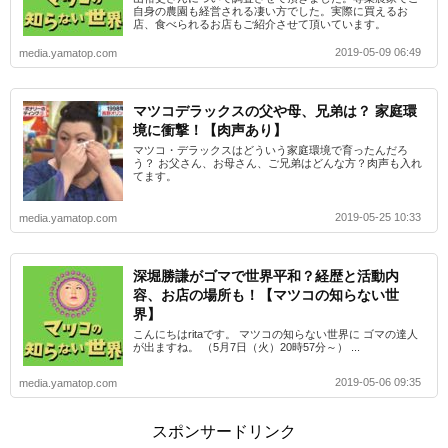
自身の農園も経営される凄い方でした。実際に買えるお
店、食べられるお店もご紹介させて頂いています。
2019-05-09 06:49
media.yamatop.com
マツコデラックスの父や母、兄弟は？ 家庭環
境に衝撃！【肉声あり】
マツコ・デラックスはどういう家庭環境で育ったんだろ
う？ お父さん、お母さん、ご兄弟はどんな方？肉声も入れ
てます。
2019-05-25 10:33
media.yamatop.com
深堀勝謙がゴマで世界平和？経歴と活動内
容、お店の場所も！【マツコの知らない世
界】
こんにちはritaです。 マツコの知らない世界に ゴマの達人
が出ますね。 （5月7日（火）20時57分～） ...
2019-05-06 09:35
media.yamatop.com
スポンサードリンク