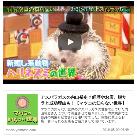
『マツコの知らない世界』3/3(火) 極上スイーツ!?｢干し芋の世界｣＆新癒し系動物｢ハリネズミの世界｣【TBS】
アスパラガスの内山裕史？経歴やお店、脱サ
ラと成功理由も！【マツコの知らない世界】
マツコの知らない世界のアスパラガスの世界で出ていた内
山裕史さんについて調査させて頂きました。専業農家でご
自身の農園も経営される凄い方でした。実際に買えるお
店、食べられるお店もご紹介させて頂いています。
2019-05-09 06:49
media.yamatop.com