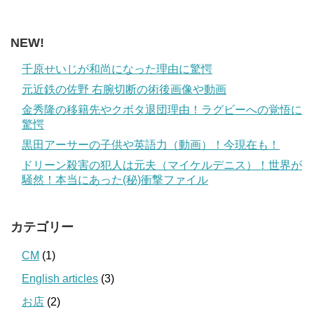
NEW!
千原せいじが和尚になった理由に驚愕
元近鉄の佐野 右腕切断の術後画像や動画
金秀隆の移籍先やクボタ退団理由！ラグビーへの覚悟に
驚愕
黒田アーサーの子供や英語力（動画）！今現在も！
ドリーン殺害の犯人は元夫（マイケルデニス）！世界が
騒然！本当にあった(秘)衝撃ファイル
カテゴリー
CM
(1)
English articles
(3)
お店
(2)