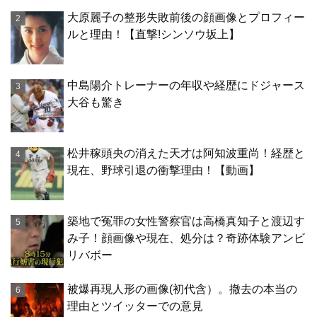
大原麗子の整形失敗前後の顔画像とプロフィー
ルと理由！【直撃!シンソウ坂上】
中島陽介トレーナーの年収や経歴にドジャース
大谷も驚き
松井稼頭央の消えた天才は阿知波重尚！経歴と
現在、野球引退の衝撃理由！【動画】
築地で冤罪の女性警察官は高橋真知子と渡辺す
み子！顔画像や現在、処分は？奇跡体験アンビ
リバボー
被爆再現人形の画像(初代含）。撤去の本当の
理由とツイッターでの意見