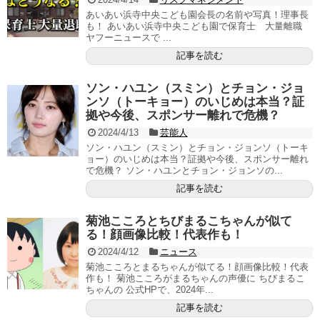
あいあい浜寺中央こども園会長の名前や写真！理事長
も！ あいあい浜寺中央こども園で保育士 大量離職
ヤフーニュースで ...
記事を読む
ソン・ハユン（スミン）とチョン・ジョ
ンソ（トーキョー）のいじめは本当？証
拠や今後、スポンサー離れで危機？
2024/4/13
芸能人
ソン・ハユン（スミン）とチョン・ジョンソ（トーキ
ョー）のいじめは本当？証拠や今後、スポンサー離れ
で危機？ ソン・ハユンとチョン・ジョンソの...
記事を読む
菊池こころとちびまるこちゃんが似て
る！顔画像比較！代表作も！
2024/4/12
ニュース
菊池こころとまるちゃんが似てる！顔画像比較！代表
作も！ 菊池こころがまるちゃんの声優に ちびまるこ
ちゃんの 公式HPで、2024年...
記事を読む