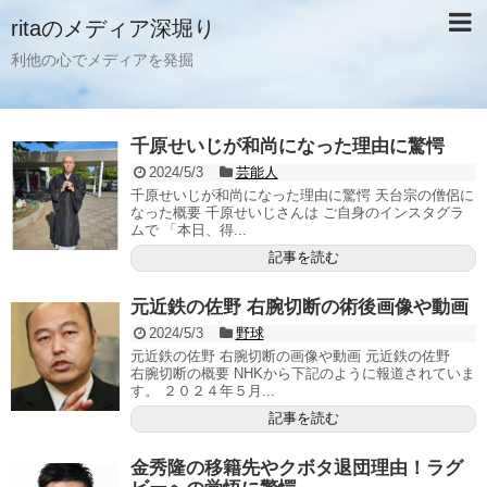
ritaのメディア深堀り
利他の心でメディアを発掘
千原せいじが和尚になった理由に驚愕
2024/5/3
芸能人
千原せいじが和尚になった理由に驚愕 天台宗の僧侶に
なった概要 千原せいじさんは ご自身のインスタグラ
ムで 「本日、得...
記事を読む
元近鉄の佐野 右腕切断の術後画像や動画
2024/5/3
野球
元近鉄の佐野 右腕切断の画像や動画 元近鉄の佐野
右腕切断の概要 NHKから下記のように報道されていま
す。 ２０２４年５月...
記事を読む
金秀隆の移籍先やクボタ退団理由！ラグ