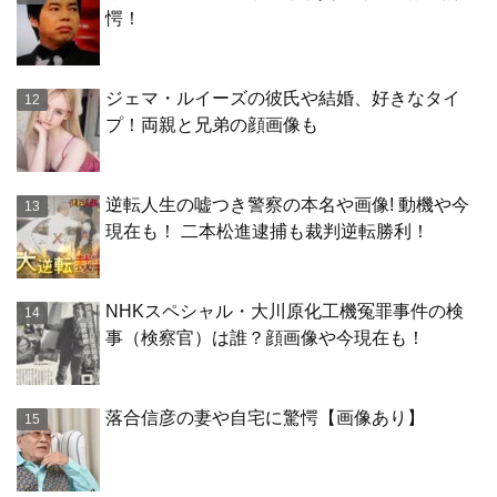
愕！
ジェマ・ルイーズの彼氏や結婚、好きなタイ
プ！両親と兄弟の顔画像も
逆転人生の嘘つき警察の本名や画像! 動機や今
現在も！ 二本松進逮捕も裁判逆転勝利！
NHKスペシャル・大川原化工機冤罪事件の検
事（検察官）は誰？顔画像や今現在も！
落合信彦の妻や自宅に驚愕【画像あり】