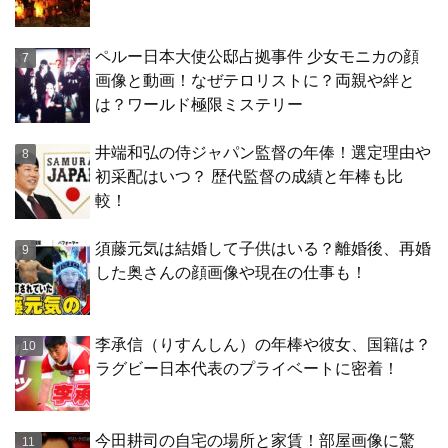
ペルー日本大使公邸占拠事件 少女モニカの顔
画像と動画！なぜテロリストに？両親や絆と
は？ワールド極限ミステリー
井端和弘の侍ジャパン監督の年俸！選定理由や
初采配はいつ？ 歴代監督の成績と年棒も比
較！
須藤元気は結婚して子供はいる？離婚後、再婚
した奥さんの顔画像や現在の仕事も！
李承信（りすんしん）の年棒や彼女、国籍は？
ラグビー日本代表のプライベートに密着！
今田耕司の自宅の場所と家賃！部屋画像に驚