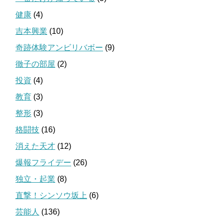
健康
(4)
吉本興業
(10)
奇跡体験アンビリバボー
(9)
徹子の部屋
(2)
投資
(4)
教育
(3)
整形
(3)
格闘技
(16)
消えた天才
(12)
爆報フライデー
(26)
独立・起業
(8)
直撃！シンソウ坂上
(6)
芸能人
(136)