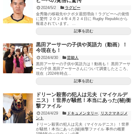
ビーへの覚悟に驚愕
2024/5/2
ラグビー
金秀隆の移籍先やクボタ退団理由！ラグビーへの覚悟
に驚愕 ２０２４年４月２４日に Rugby Republicから
報道されています。 ...
記事を読む
黒田アーサーの子供や英語力（動画）！
今現在も！
2024/4/30
芸能人
黒田アーサーの子供や英語力は！動画も！ 黒田アーサ
ーの子供 黒田アーサーさんについて調査したところ、
現在（2024年時点...
記事を読む
ドリーン殺害の犯人は元夫（マイケルデ
ニス）！世界が騒然！本当にあった(秘)衝
撃ファイル
2024/4/29
ドキュメンタリー
,
リスクマネジメ
ント
ドリーン殺害の犯人は元夫（マイケルデニス）！世界
が騒然！本当にあった(秘)衝撃ファイル 事件の概要
1984年のハロウィンの夜、...