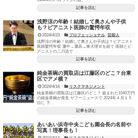
記事を読む
浅野涼の年齢！結婚して奥さんや子供
も？ピアニスト医師の驚愕年収
2024/4/23
プロフェッショナル
,
芸能人
浅野涼の年齢！結婚して奥さんや子供は？ピアニスト
医師驚愕年収 灘中→灘高→東大理Ⅲを経て 医師とピ
アニストの二刀流で ...
記事を読む
純金茶碗の買取店は江藤区のどこ？台東
区でアメ横？
2024/4/16
リスクマネジメント
純金茶碗の買取店は江藤区のどこ？ 盗まれた1040万円
の純金茶碗が発見 ヤフーニュースで 2024年４月１５
日に 下...
記事を読む
あいあい浜寺中央こども園会長の名前や
写真！理事長も！
2024/4/14
リスクマネジメント