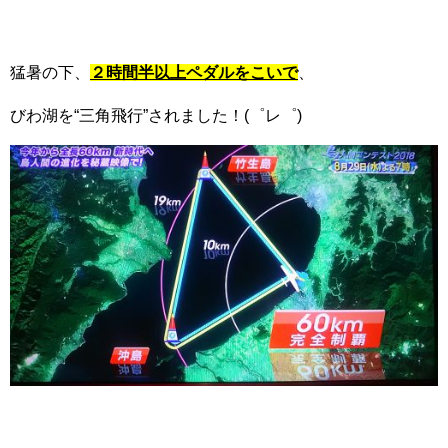
猛暑の下、
２時間半以上ペダルをこいで
、
びわ湖を“三角飛行”されました！(゜レ゜)