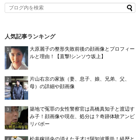
人気記事ランキング
大原麗子の整形失敗前後の顔画像とプロフィー
ルと理由！【直撃!シンソウ坂上】
片山右京の家族（妻、息子、娘、兄弟、父、
母）の詳細や顔画像
築地で冤罪の女性警察官は高橋真知子と渡辺す
み子！顔画像や現在、処分は？奇跡体験アンビ
リバボー
松井稼頭央の消えた天才は阿知波重尚！経歴と