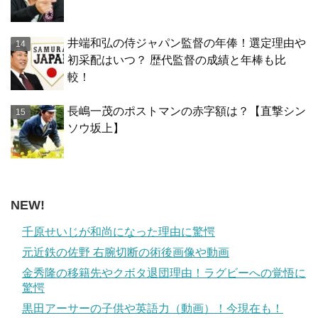
井端和弘の侍ジャパン監督の年俸！選定理由や
初采配はいつ？ 歴代監督の成績と年棒も比
較！
長嶋一茂のポストマンの赤字額は？【直撃シン
ソウ坂上】
NEW!
千原せいじが和尚になった理由に驚愕
元近鉄の佐野 右腕切断の術後画像や動画
金秀隆の移籍先やクボタ退団理由！ラグビーへの覚悟に
驚愕
黒田アーサーの子供や英語力（動画）！今現在も！