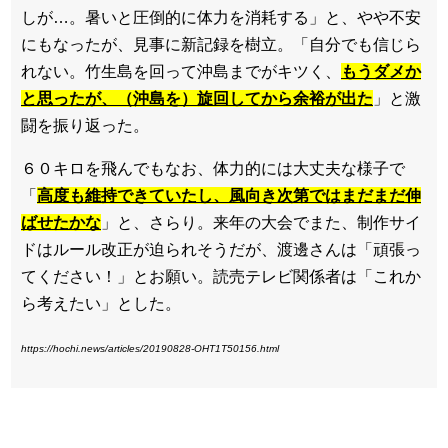
しが…。暑いと圧倒的に体力を消耗する」と、やや不安
にもなったが、見事に新記録を樹立。「自分でも信じら
れない。竹生島を回って沖島までがキツく、
もうダメか
と思ったが、（沖島を）旋回してから余裕が出た
」と激
闘を振り返った。
６０キロを飛んでもなお、体力的には大丈夫な様子で
「
高度も維持できていたし、風向き次第ではまだまだ伸
ばせたかな
」と、さらり。来年の大会でまた、制作サイ
ドはルール改正が迫られそうだが、渡邊さんは「頑張っ
てください！」とお願い。読売テレビ関係者は「これか
ら考えたい」とした。
https://hochi.news/articles/20190828-OHT1T50156.html