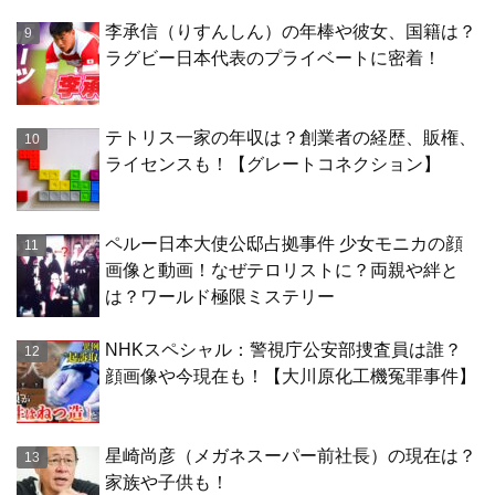
李承信（りすんしん）の年棒や彼女、国籍は？
ラグビー日本代表のプライベートに密着！
テトリス一家の年収は？創業者の経歴、販権、
ライセンスも！【グレートコネクション】
ペルー日本大使公邸占拠事件 少女モニカの顔
画像と動画！なぜテロリストに？両親や絆と
は？ワールド極限ミステリー
NHKスペシャル：警視庁公安部捜査員は誰？
顔画像や今現在も！【大川原化工機冤罪事件】
星崎尚彦（メガネスーパー前社長）の現在は？
家族や子供も！