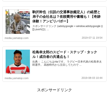
駒沢幹也（伝説の交通事故鑑定人）の経歴と
弟子の会社名は？依頼費用や書籍も！【奇跡
体験！アンビリバボー】
スポンサードリンク (adsbygoogle = window.adsbygoogle ||
[]).push({}); ...
2019-07-11 19:54
media.yamatop.com
松島幸太郎のスピード・ステップ・タック
ル！成功者の共通点も！
出典： こんにちはritaです。 ラグビー日本代表の松島幸太
郎選手。 高校時代から注目してたので ...
2019-08-03 10:44
media.yamatop.com
スポンサードリンク