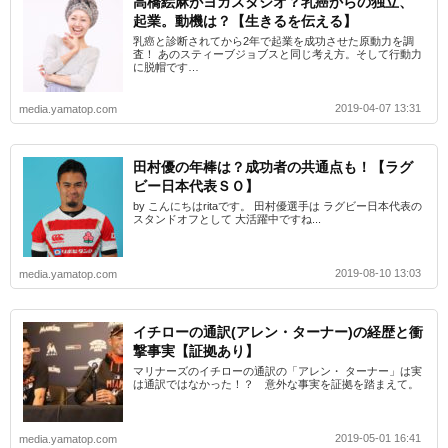
高橋絵麻がヨガスタジオ？乳癌からの独立、
起業。動機は？【生きるを伝える】
乳癌と診断されてから2年で起業を成功させた原動力を調
査！ あのスティーブジョブスと同じ考え方。そして行動力
に脱帽です…
2019-04-07 13:31
media.yamatop.com
田村優の年棒は？成功者の共通点も！【ラグ
ビー日本代表ＳＯ】
by こんにちはritaです。 田村優選手は ラグビー日本代表の
スタンドオフとして 大活躍中ですね...
2019-08-10 13:03
media.yamatop.com
イチローの通訳(アレン・ターナー)の経歴と衝
撃事実【証拠あり】
マリナーズのイチローの通訳の「アレン・ ターナー」は実
は通訳ではなかった！？ 意外な事実を証拠を踏まえて。
2019-05-01 16:41
media.yamatop.com