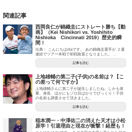
関連記事
西岡良仁が錦織圭にストレート勝ち【動
画】（Kei Nishikori vs. Yoshihito
Nishioka Cincinnati 2019）歴史的瞬
間！
出典： こんにちはritaです。 あの錦織圭選手が ２週
連続でツアー本戦で初戦敗退となりました。 ...
記事を読む
上地雄輔の第二子(子供)の名前は？【こ
の差って何ですか】
上地雄輔さんに第二子が誕生しましたね。しかも体
重、身長、ほかにもゾロ目ばかりでびっくり！子供
の名前も調査させて頂きました。
記事を読む
稲本潤一・中澤佑二の消えた天才は小松
原学！引退理由と現在が衝撃！経歴も！