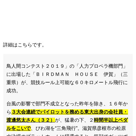
詳細はこちらです。
鳥人間コンテスト２０１９」の「人力プロペラ機部門」
に出場した「ＢＩＲＤＭＡＮ ＨＯＵＳＥ 伊賀」（三
重県）が、競技ルール上可能な６０キロメートル飛行に
成功。
台風の影響で部門不成立となった昨年を除き、１６年か
ら
３大会連続でパイロットを務める東大出身の会社員・
渡邊悠太さん（３２）
が、猛暑の下、２
時間半以上ペダ
ルをこいで
、びわ湖を“三角飛行”。滋賀県彦根市の松原