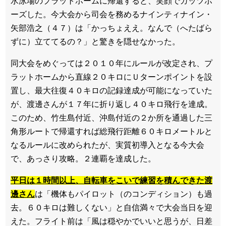
水泳場のプラットホームに帰還すると、笑顔でガッツポ
ーズした。今大会から司会を務めるナインティナイン・
矢部浩之（４７）は「かっちょええ。なんで（へたばら
ずに）立ててるの？」と驚きを隠せなかった。
同大会をめぐっては２０１０年にルールが改定され、プ
ラットホームから直線２０キロにＵターンポイントを設
置し、最大往復４０キロの記録達成が可能になっていた
が、渡邊さんが１７年に折り返し４０キロ飛行を達成。
このため、竹生島付近、沖島付近の２か所を通過した三
角形ルートで帰還すれば総飛行距離６０キロメートルと
なるルールに改められたが、実質初導入となる今大会
で、あっさり攻略。２連覇を達成した。
平日は１時間以上、自転車をこいで練習を積んできた渡
邊さん
は「機体もパイロット（のコンディション）も過
去。６０キロは難しくない」と自信満々で大会当日を迎
えた。フライト前は「風は穏やかでいいと思うが、日差