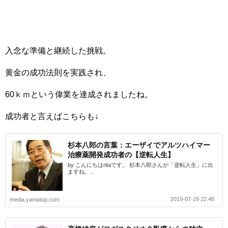
入念な準備と継続した挑戦。
黄金の成功法則を実践され、
60ｋｍという偉業を達成されましたね。
成功者と言えばこちらも↓
杉本八郎の言葉：エーザイでアルツハイマー
治療薬開発成功者の【逆転人生】
by こんにちはritaです。 杉本八郎さんが「逆転人生」に出
ますね。...
2019-07-29 22:46
media.yamatop.com