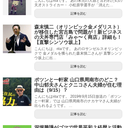
こんにちはritaです。 あの未完の大器と言われた幻の
天才ストライカー・ 小松原学選手が「消えた...
記事を読む
森末慎二（オリンピック金メダリスト）
が移住した宮古島で問題が！新ビジネス
の天丼専門店「みゃ〜く商店」詳細も！
【直撃シンソウ坂上】
こんにちは、ritaです。 あのロサンゼルスオリンピッ
クで 金メダルを獲られた森末慎二さんが 直撃シンソ
ウ坂上に出...
記事を読む
ポツンと一軒家 山口県周南市のどこ？
中山郁夫さんとクニコさん夫婦が住む理
由は（9/15）？
こんにちはritaです。 2019年9月15日放送の「ポツン
と一軒家」では 山口県周南市のナカヤマさん夫婦が
出られるようです。 ...
記事を読む
深堀勝謙がゴマで世界平和？経歴と活動