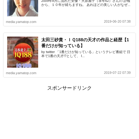
2009年8月に流れた女優・大原麗子（享年62）さんの 訃報
から、１０年が経ちますね。 あれほどの美しい人がなぜ...
2019-06-20 07:38
media.yamatop.com
太田三砂貴・ＩＱ188の天才の作品と経歴【1
番だけが知っている】
by twitter 「1番だけが知っている」というテレビ番組で 日
本で1番の天才!?として、 I...
2019-07-22 07:39
media.yamatop.com
スポンサードリンク