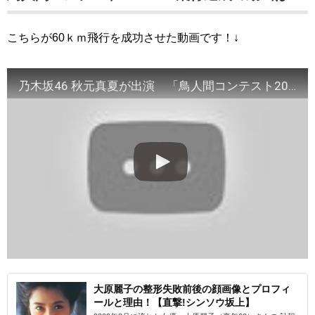
こちらが60ｋｍ飛行を成功させた動画です！↓
乃木坂46 秋元真夏が出演 「鳥人間コンテスト2019」20190828 『BIRDMAN HOUSE伊賀』
大原麗子の整形失敗前後の顔画像とプロフィ
ールと理由！【直撃!シンソウ坂上】