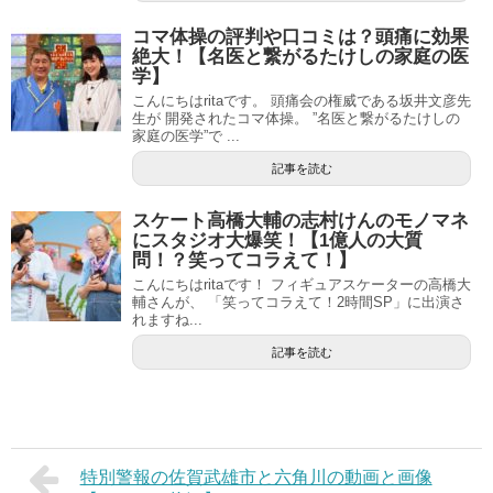
コマ体操の評判や口コミは？頭痛に効果
絶大！【名医と繋がるたけしの家庭の医
学】
こんにちはritaです。 頭痛会の権威である坂井文彦先
生が 開発されたコマ体操。 ”名医と繋がるたけしの
家庭の医学”で ...
記事を読む
スケート高橋大輔の志村けんのモノマネ
にスタジオ大爆笑！【1億人の大質
問！？笑ってコラえて！】
こんにちはritaです！ フィギュアスケーターの高橋大
輔さんが、 「笑ってコラえて！2時間SP」に出演さ
れますね...
記事を読む
特別警報の佐賀武雄市と六角川の動画と画像