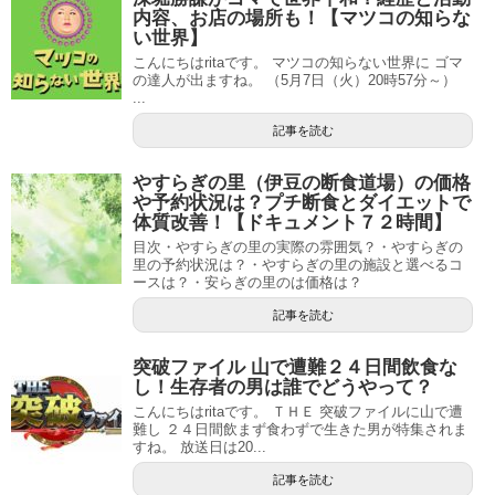
内容、お店の場所も！【マツコの知らな
い世界】
こんにちはritaです。 マツコの知らない世界に ゴマ
の達人が出ますね。 （5月7日（火）20時57分～）
...
記事を読む
やすらぎの里（伊豆の断食道場）の価格
や予約状況は？プチ断食とダイエットで
体質改善！【ドキュメント７２時間】
目次・やすらぎの里の実際の雰囲気？・やすらぎの
里の予約状況は？・やすらぎの里の施設と選べるコ
ースは？・安らぎの里のは価格は？
記事を読む
突破ファイル 山で遭難２４日間飲食な
し！生存者の男は誰でどうやって？
こんにちはritaです。 ＴＨＥ 突破ファイルに山で遭
難し ２４日間飲まず食わずで生きた男が特集されま
すね。 放送日は20...
記事を読む