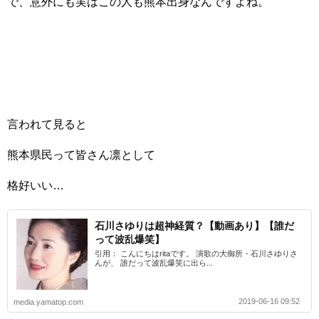
で、意外にも実はこの人も熊本出身なんですよね。
言われて見ると
熊本県民って皆さん凛として
格好いい…
石川さゆりは超神経質？【動画あり】【誰だ
って波乱爆笑】
引用： こんにちはritaです。 演歌の大御所・石川さゆりさ
んが、 誰だって波乱爆笑に出ら...
2019-06-16 09:52
media.yamatop.com