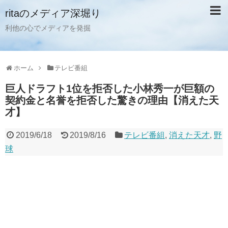
ritaのメディア深堀り
利他の心でメディアを発掘
ホーム
テレビ番組
巨人ドラフト1位を拒否した小林秀一が巨額の
契約金と名誉を拒否した驚きの理由【消えた天
才】
2019/6/18
2019/8/16
テレビ番組
,
消えた天才
,
野
球