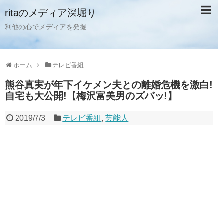
ritaのメディア深堀り
利他の心でメディアを発掘
ホーム
テレビ番組
熊谷真実が年下イケメン夫との離婚危機を激白!
自宅も大公開!【梅沢富美男のズバッ!】
2019/7/3
テレビ番組
,
芸能人