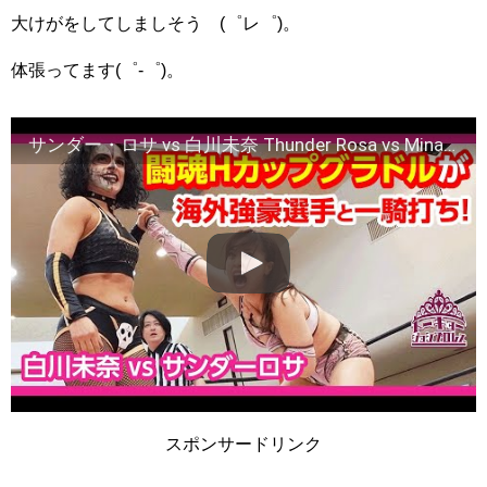
大けがをしてしましそう (゜レ゜)。
体張ってます(゜-゜)。
サンダー・ロサ vs 白川未奈 Thunder Rosa vs Mina Shirakawa 2019.5.2 板橋大会
スポンサードリンク