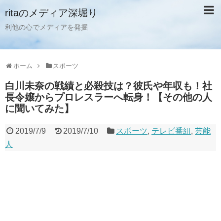
ritaのメディア深堀り
利他の心でメディアを発掘
ホーム
スポーツ
白川未奈の戦績と必殺技は？彼氏や年収も！社
長令嬢からプロレスラーへ転身！【その他の人
に聞いてみた】
2019/7/9
2019/7/10
スポーツ
,
テレビ番組
,
芸能
人