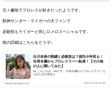
元々趣味でプロレスが好きだったようです。
獣神サンダー・ライガーの大ファンで
必殺技もライガーと同じロメロスペシャルです。
技の詳細はこちらをどうぞ↓
白川未奈の戦績と必殺技は？彼氏や年収も！
社長令嬢からプロレスラーへ転身！【その他
の人に聞いてみた】
by こんにちは、ritaです。 社長令嬢からプロレスラーに な
られた白川未奈さ...
2019-07-09 21:45
media.yamatop.com