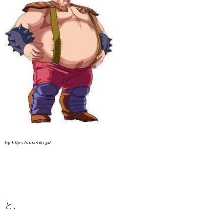
by https://ameblo.jp/
と、