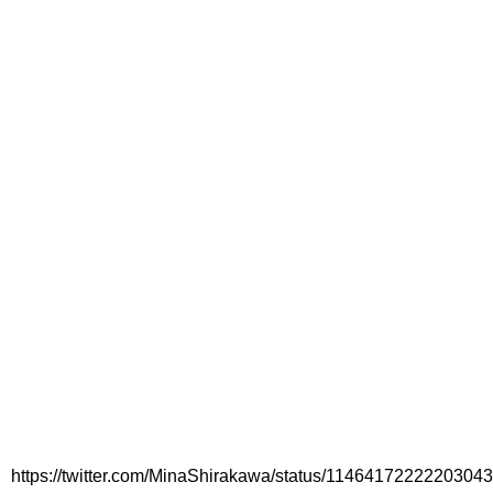
https://twitter.com/MinaShirakawa/status/1146417222220304