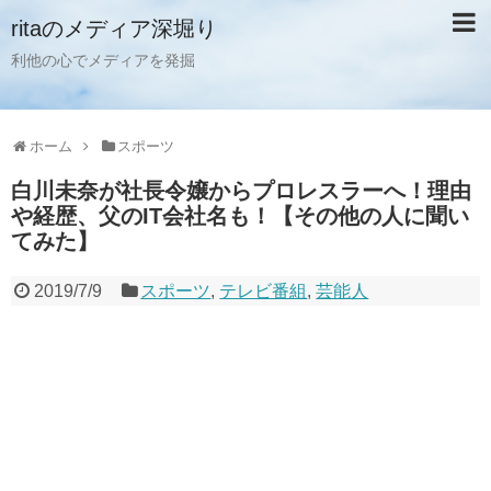
ritaのメディア深堀り
利他の心でメディアを発掘
ホーム
スポーツ
白川未奈が社長令嬢からプロレスラーへ！理由
や経歴、父のIT会社名も！【その他の人に聞い
てみた】
2019/7/9
スポーツ
,
テレビ番組
,
芸能人