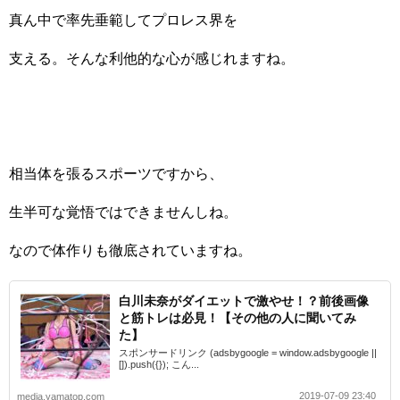
真ん中で率先垂範してプロレス界を
支える。そんな利他的な心が感じれますね。
相当体を張るスポーツですから、
生半可な覚悟ではできませんしね。
なので体作りも徹底されていますね。
白川未奈がダイエットで激やせ！？前後画像
と筋トレは必見！【その他の人に聞いてみ
た】
スポンサードリンク (adsbygoogle = window.adsbygoogle ||
[]).push({}); こん...
2019-07-09 23:40
media.yamatop.com