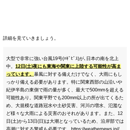
詳細を見ていきましょう。
大型で非常に強い台風19号(ﾊｷﾞﾋﾞｽ)が､日本の南を北上
中。
12日(土)夜にも東海や関東に上陸する可能性が高ま
っています。
暴風に対する備えだけでなく、大雨にもし
っかり備える必要があります。特に関東西部の山沿いや
紀伊半島の東側で雨の量が多く、最大で500mmを超える
可能性あり。関東平野でも200mm以上の所が出てくるた
め、大規模な道路冠水や土砂災害、河川の増水、氾濫な
ど様々な大雨による災害のおそれがあります。また、12
日(土)から13日(日)は大潮となっているため、沿岸部では
高潮に対する警戒も必要です。https://weathernews.jp//