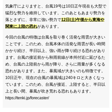
気象庁によりますと、台風19号は10日正午現在も大型で
猛烈な勢力を維持しています。このあともあまり勢力を
落とさずに、非常に強い勢力で
12日(土)午後から東海や
関東に上陸の恐れ
があります。
今回の台風の特徴は台風を取り巻く活発な雨雲が大きい
ことです。このため、台風本体の活発な雨雲が長い時間
かかり続け、半日以上、強い雨が降り続ける恐れがあり
ます。台風の接近前から秋雨前線が本州付近に延びるた
め、台風の上陸前から雨が降り、さらに雨量が多くなる
恐れがあります。また、暴風域が大きいのも特徴です。
10日正午、現在の台風の暴風域は240キロと大きくなっ
ています。このため、台風が接近、上陸すると、半日以
上と長い間、暴風が吹き荒れる恐れもあります。
https://tenki.jp/forecaster/