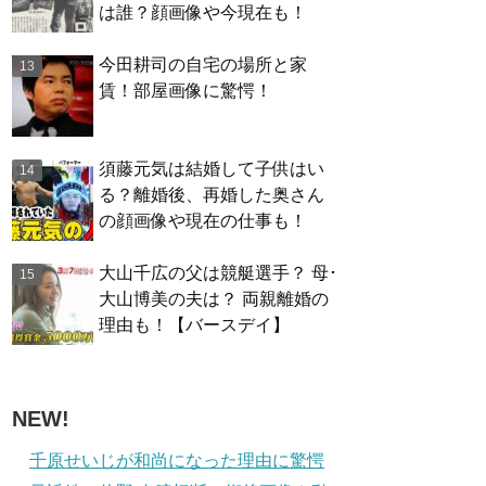
は誰？顔画像や今現在も！
今田耕司の自宅の場所と家
賃！部屋画像に驚愕！
須藤元気は結婚して子供はい
る？離婚後、再婚した奥さん
の顔画像や現在の仕事も！
大山千広の父は競艇選手？ 母･
大山博美の夫は？ 両親離婚の
理由も！【バースデイ】
NEW!
千原せいじが和尚になった理由に驚愕