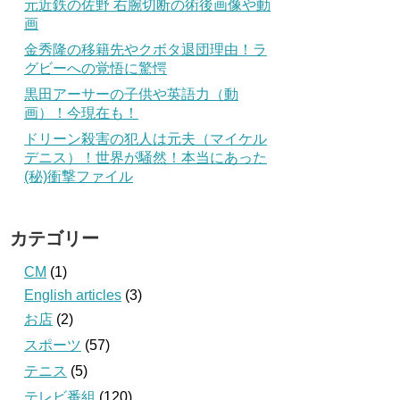
元近鉄の佐野 右腕切断の術後画像や動
画
金秀隆の移籍先やクボタ退団理由！ラ
グビーへの覚悟に驚愕
黒田アーサーの子供や英語力（動
画）！今現在も！
ドリーン殺害の犯人は元夫（マイケル
デニス）！世界が騒然！本当にあった
(秘)衝撃ファイル
カテゴリー
CM
(1)
English articles
(3)
お店
(2)
スポーツ
(57)
テニス
(5)
テレビ番組
(120)