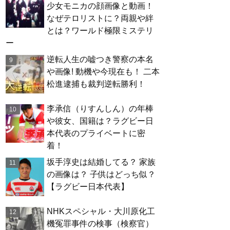
少女モニカの顔画像と動画！
なぜテロリストに？両親や絆
とは？ワールド極限ミステリ
ー
逆転人生の嘘つき警察の本名
や画像! 動機や今現在も！ 二本
松進逮捕も裁判逆転勝利！
李承信（りすんしん）の年棒
や彼女、国籍は？ラグビー日
本代表のプライベートに密
着！
坂手淳史は結婚してる？ 家族
の画像は？ 子供はどっち似？
【ラグビー日本代表】
NHKスペシャル・大川原化工
機冤罪事件の検事（検察官）