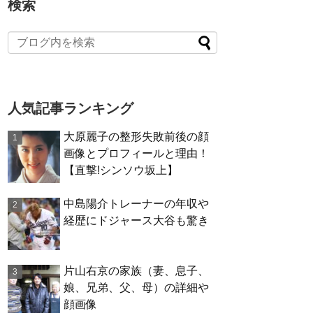
検索
人気記事ランキング
大原麗子の整形失敗前後の顔
画像とプロフィールと理由！
【直撃!シンソウ坂上】
中島陽介トレーナーの年収や
経歴にドジャース大谷も驚き
片山右京の家族（妻、息子、
娘、兄弟、父、母）の詳細や
顔画像