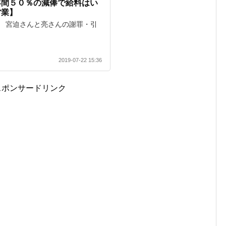
年間５０％の減俸で給料はい
営業】
です。 宮迫さんと亮さんの謝罪・引
2019-07-22 15:36
スポンサードリンク