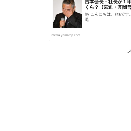
吉本会長・社長が１
くら？【宮迫・亮闇
by こんにちは、rita
退...
media.yamatop.com