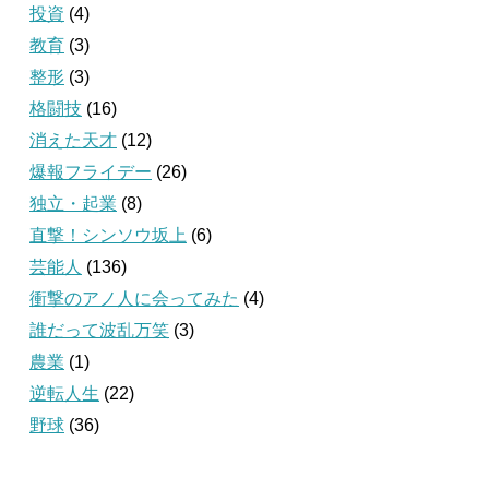
投資
(4)
教育
(3)
整形
(3)
格闘技
(16)
消えた天才
(12)
爆報フライデー
(26)
独立・起業
(8)
直撃！シンソウ坂上
(6)
芸能人
(136)
衝撃のアノ人に会ってみた
(4)
誰だって波乱万笑
(3)
農業
(1)
逆転人生
(22)
野球
(36)