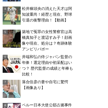
松井稼頭央の消えた天才は阿
知波重尚！経歴と現在、野球
引退の衝撃理由！【動画】
築地で冤罪の女性警察官は高
橋真知子と渡辺すみ子！顔画
像や現在、処分は？奇跡体験
アンビリバボー
井端和弘の侍ジャパン監督の
年俸！選定理由や初采配はい
つ？ 歴代監督の成績と年棒も
比較！
落合信彦の妻や自宅に驚愕
【画像あり】
ペルー日本大使公邸占拠事件