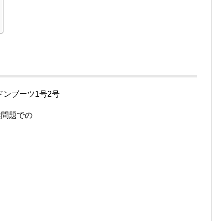
ンブーツ1号2号
業問題での