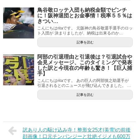
鳥谷敬ロッテ入団も納税金額でピンチ
に！阪神退団とお金事情！税率５５％は
きつい…
こんにちはritaです。 元阪神の鳥谷敬選手選手のロッ
ト入団が 決まりましたが、納税は出来るのか...
記事を読む
阿部の引退理由と引退後は？引退試合や
会見メッセージ、このタイミングで発表
した訳と今現在の年齢も驚き！【巨人捕
手】
こんにちはritaです。 あの巨人の阿部慎之助選手が
引退されるとのニュースが飛び込んできました。 ...
記事を読む
訳あり人の駆け込み寺！整形女25才(美雪)の前後
顔画像！口元チンパンジーと壮絶イジメも600万