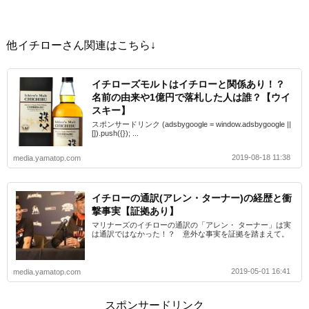
他イチローさん関連はこちら↓
イチローズモルトはイチローと関係あり！？
名前の由来や1億円で落札した人は誰？【ウイ
スキー】
スポンサードリンク (adsbygoogle = window.adsbygoogle ||
[]).push({}); ...
2019-08-18 11:38
media.yamatop.com
イチローの通訳(アレン・ターナー)の経歴と衝
撃事実【証拠あり】
マリナーズのイチローの通訳の「アレン・ ターナー」は実
は通訳ではなかった！？ 意外な事実を証拠を踏まえて。
2019-05-01 16:41
media.yamatop.com
スポンサードリンク