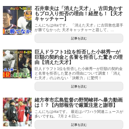
石井章夫は「消えた天才」。古田負かす
もプロ入り拒否の理由！経歴も！【天才
キャッチャー】
こんにちはritaです。 「消えた天才」に古田敦也選手
が勝てなかった 天才キャッチャーと題して、...
記事を読む
巨人ドラフト1位を拒否した小林秀一が
巨額の契約金と名誉を拒否した驚きの理
由【消えた天才】
巨人ドラフト1位を拒否した小林秀一が巨額の契約金
と名誉を拒否した驚きの理由について調査！「消え
た天才」のぶれない「決断力」に驚愕！
記事を読む
緒方孝市広島監督の野間峻祥へ暴力動画
は！？【内部報告で厳重注意と謝罪】
こんにちはritaです。 最近はパワハラ関連ニュースが
多いですね。 7月２４日に...
記事を読む