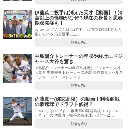
伊藤英二投手は消えた天才【動画】！清
宮以上の怪物がなぜ？現在の身長と思春
期双発症も！
by twitter こんにちはritaです。 現在プロ野球で大活
躍している 清宮選手以上...
記事を読む
中島陽介トレーナーの年収や経歴にドジ
ャース大谷も驚き
中島陽介トレーナーの年収や経歴にドジャース大谷
も驚き 中島陽介トレーナーの経歴 現在ロサンゼルス
ドジャースの アスレティッ...
記事を読む
佐藤真一(嬬恋高校）の動画！利根商戦
の豪速球でドラフト候補？
こんにちはritaです。 群馬県の嬬恋高校（つまごいこ
うこう）の 佐藤真一投手の豪速球がヤフーニ...
記事を読む