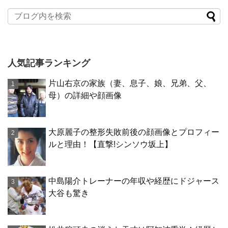
人気記事ランキング
片山右京の家族（妻、息子、娘、兄弟、父、
母）の詳細や顔画像
大原麗子の整形失敗前後の顔画像とプロフィー
ルと理由！【直撃!シンソウ坂上】
中島陽介トレーナーの年収や経歴にドジャース
大谷も驚き