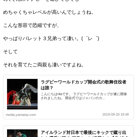
めちゃくちゃレベルが高いんでしょうね。
こんな形容で恐縮ですが、
やっぱりバレット３兄弟って凄い。(゜レ゜)
そして
それを育てたご両親も凄いですよね。
ラグビーワールドカップ開会式の歌舞伎役者
は誰？
こんにちはritaです。 ラグビーワールドカップが遂に開催
されましたね。 開会式ではジャパンのカ...
2019-09-20 18:48
media.yamatop.com
アイルランド対日本で最後にキックで蹴り出