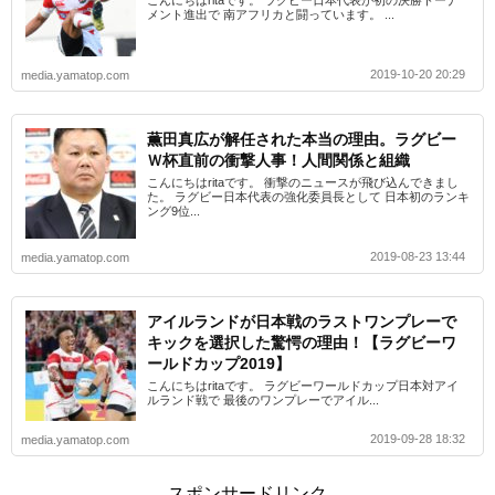
こんにちはritaです。 ラグビー日本代表が初の決勝トーナ
メント進出で 南アフリカと闘っています。 ...
2019-10-20 20:29
media.yamatop.com
薫田真広が解任された本当の理由。ラグビー
Ｗ杯直前の衝撃人事！人間関係と組織
こんにちはritaです。 衝撃のニュースが飛び込んできまし
た。 ラグビー日本代表の強化委員長として 日本初のランキ
ング9位...
2019-08-23 13:44
media.yamatop.com
アイルランドが日本戦のラストワンプレーで
キックを選択した驚愕の理由！【ラグビーワ
ールドカップ2019】
こんにちはritaです。 ラグビーワールドカップ日本対アイ
ルランド戦で 最後のワンプレーでアイル...
2019-09-28 18:32
media.yamatop.com
スポンサードリンク