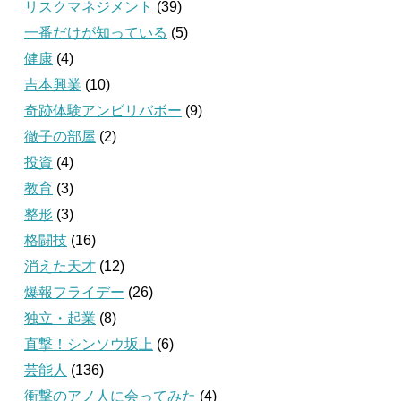
リスクマネジメント
(39)
一番だけが知っている
(5)
健康
(4)
吉本興業
(10)
奇跡体験アンビリバボー
(9)
徹子の部屋
(2)
投資
(4)
教育
(3)
整形
(3)
格闘技
(16)
消えた天才
(12)
爆報フライデー
(26)
独立・起業
(8)
直撃！シンソウ坂上
(6)
芸能人
(136)
衝撃のアノ人に会ってみた
(4)