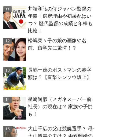
井端和弘の侍ジャパン監督の
年俸！選定理由や初采配はい
つ？ 歴代監督の成績と年棒も
比較！
松嶋菜々子の娘の画像や名
前、留学先に驚愕！？
長嶋一茂のポストマンの赤字
額は？【直撃シンソウ坂上】
星崎尚彦（メガネスーパー前
社長）の現在は？ 家族や子供
も！
大山千広の父は競艇選手？ 母･
大山博美の夫は？ 両親離婚の