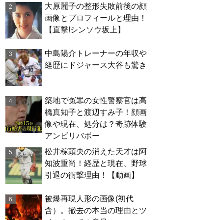
大原麗子の整形失敗前後の顔
画像とプロフィールと理由！
【直撃!シンソウ坂上】
中島陽介トレーナーの年収や
経歴にドジャース大谷も驚き
築地で冤罪の女性警察官は高
橋真知子と渡辺すみ子！顔画
像や現在、処分は？奇跡体験
アンビリバボー
松井稼頭央の消えた天才は阿
知波重尚！経歴と現在、野球
引退の衝撃理由！【動画】
被爆再現人形の画像(初代
含）。撤去の本当の理由とツ