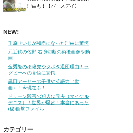
理由も！【バースデイ】
NEW!
千原せいじが和尚になった理由に驚愕
元近鉄の佐野 右腕切断の術後画像や動
画
金秀隆の移籍先やクボタ退団理由！ラ
グビーへの覚悟に驚愕
黒田アーサーの子供や英語力（動
画）！今現在も！
ドリーン殺害の犯人は元夫（マイケル
デニス）！世界が騒然！本当にあった
(秘)衝撃ファイル
カテゴリー