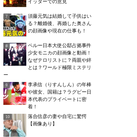
イッターでの意見
須藤元気は結婚して子供はい
る？離婚後、再婚した奥さん
の顔画像や現在の仕事も！
ペルー日本大使公邸占拠事件
少女モニカの顔画像と動画！
なぜテロリストに？両親や絆
とは？ワールド極限ミステリ
ー
李承信（りすんしん）の年棒
や彼女、国籍は？ラグビー日
本代表のプライベートに密
着！
落合信彦の妻や自宅に驚愕
【画像あり】