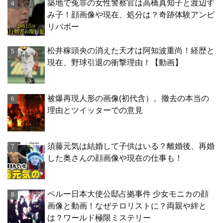
築地で冤罪の女性警察官は高橋真知子と渡辺す
み子！顔画像や現在、処分は？奇跡体験アンビ
リバボー
松井稼頭央の消えた天才は阿知波重尚！経歴と
現在、野球引退の衝撃理由！【動画】
被爆再現人形の画像(初代含）。撤去の本当の
理由とツイッターでの意見
須藤元気は結婚して子供はいる？離婚後、再婚
した奥さんの顔画像や現在の仕事も！
ペルー日本大使公邸占拠事件 少女モニカの顔
画像と動画！なぜテロリストに？両親や絆と
は？ワールド極限ミステリー