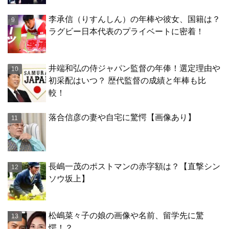
李承信（りすんしん）の年棒や彼女、国籍は？
ラグビー日本代表のプライベートに密着！
井端和弘の侍ジャパン監督の年俸！選定理由や
初采配はいつ？ 歴代監督の成績と年棒も比
較！
落合信彦の妻や自宅に驚愕【画像あり】
長嶋一茂のポストマンの赤字額は？【直撃シン
ソウ坂上】
松嶋菜々子の娘の画像や名前、留学先に驚
愕！？