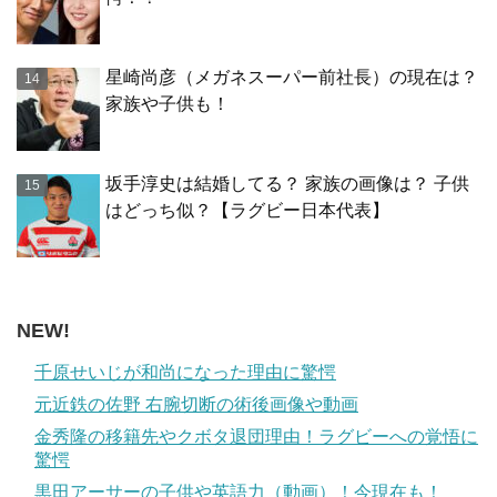
星崎尚彦（メガネスーパー前社長）の現在は？
家族や子供も！
坂手淳史は結婚してる？ 家族の画像は？ 子供
はどっち似？【ラグビー日本代表】
NEW!
千原せいじが和尚になった理由に驚愕
元近鉄の佐野 右腕切断の術後画像や動画
金秀隆の移籍先やクボタ退団理由！ラグビーへの覚悟に
驚愕
黒田アーサーの子供や英語力（動画）！今現在も！