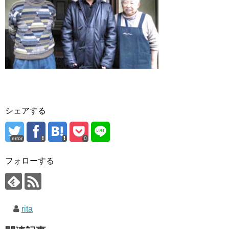
シェアする
error
0
フォローする
rita