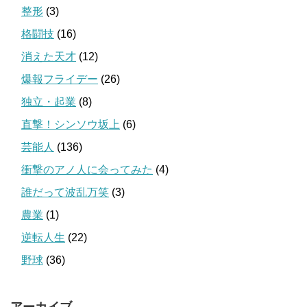
整形
(3)
格闘技
(16)
消えた天才
(12)
爆報フライデー
(26)
独立・起業
(8)
直撃！シンソウ坂上
(6)
芸能人
(136)
衝撃のアノ人に会ってみた
(4)
誰だって波乱万笑
(3)
農業
(1)
逆転人生
(22)
野球
(36)
アーカイブ