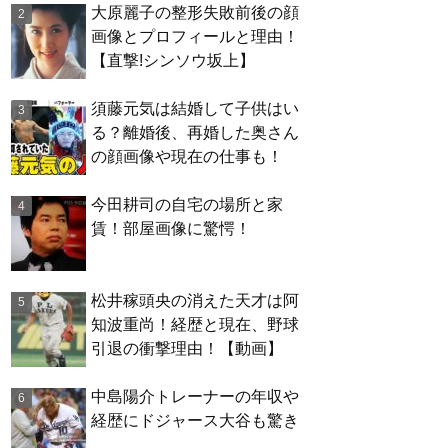
大原麗子の整形失敗前後の顔
画像とプロフィールと理由！
【直撃!シンソウ坂上】
須藤元気は結婚して子供はい
る？離婚後、再婚した奥さん
の顔画像や現在の仕事も！
今田耕司の自宅の場所と家
賃！部屋画像に驚愕！
松井稼頭央の消えた天才は阿
知波重尚！経歴と現在、野球
引退の衝撃理由！【動画】
中島陽介トレーナーの年収や
経歴にドジャース大谷も驚き