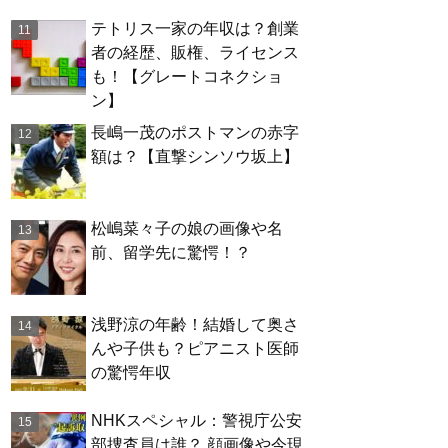
テトリス一家の年収は？創業
者の経歴、販権、ライセンス
も！【グレートコネクショ
ン】
長嶋一茂のポストマンの赤字
額は？【直撃シンソウ坂上】
松嶋菜々子の娘の画像や名
前、留学先に驚愕！？
浅野涼の年齢！結婚して奥さ
んや子供も？ピアニスト医師
の驚愕年収
NHKスペシャル：警視庁公安
部捜査員は誰？ 顔画像や今現