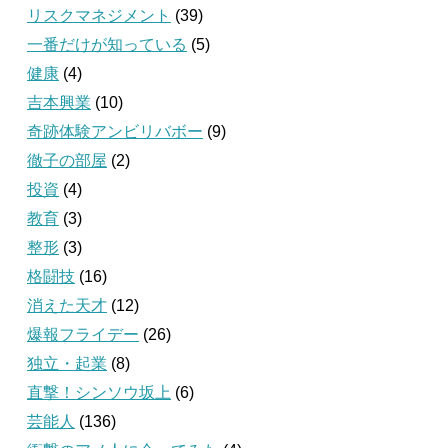
リスクマネジメント
(39)
一番だけが知っている
(5)
健康
(4)
吉本興業
(10)
奇跡体験アンビリバボー
(9)
徹子の部屋
(2)
投資
(4)
教育
(3)
整形
(3)
格闘技
(16)
消えた天才
(12)
爆報フライデー
(26)
独立・起業
(8)
直撃！シンソウ坂上
(6)
芸能人
(136)