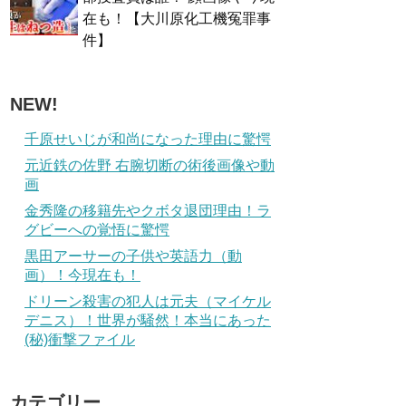
在も！【大川原化工機冤罪事
件】
NEW!
千原せいじが和尚になった理由に驚愕
元近鉄の佐野 右腕切断の術後画像や動
画
金秀隆の移籍先やクボタ退団理由！ラ
グビーへの覚悟に驚愕
黒田アーサーの子供や英語力（動
画）！今現在も！
ドリーン殺害の犯人は元夫（マイケル
デニス）！世界が騒然！本当にあった
(秘)衝撃ファイル
カテゴリー