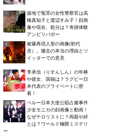
築地で冤罪の女性警察官は高
橋真知子と渡辺すみ子！顔画
像や現在、処分は？奇跡体験
アンビリバボー
被爆再現人形の画像(初代
含）。撤去の本当の理由とツ
イッターでの意見
李承信（りすんしん）の年棒
や彼女、国籍は？ラグビー日
本代表のプライベートに密
着！
ペルー日本大使公邸占拠事件
少女モニカの顔画像と動画！
なぜテロリストに？両親や絆
とは？ワールド極限ミステリ
ー