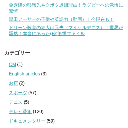
金秀隆の移籍先やクボタ退団理由！ラグビーへの覚悟に
驚愕
黒田アーサーの子供や英語力（動画）！今現在も！
ドリーン殺害の犯人は元夫（マイケルデニス）！世界が
騒然！本当にあった(秘)衝撃ファイル
カテゴリー
CM
(1)
English articles
(3)
お店
(2)
スポーツ
(57)
テニス
(5)
テレビ番組
(120)
ドキュメンタリー
(59)