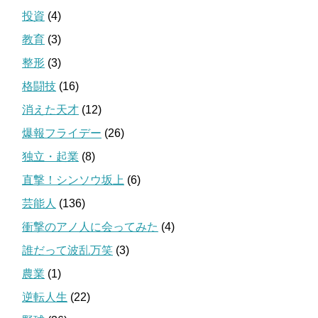
投資
(4)
教育
(3)
整形
(3)
格闘技
(16)
消えた天才
(12)
爆報フライデー
(26)
独立・起業
(8)
直撃！シンソウ坂上
(6)
芸能人
(136)
衝撃のアノ人に会ってみた
(4)
誰だって波乱万笑
(3)
農業
(1)
逆転人生
(22)