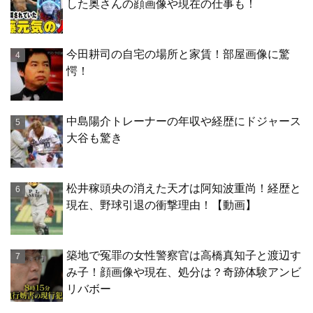
した奥さんの顔画像や現在の仕事も！
今田耕司の自宅の場所と家賃！部屋画像に驚
愕！
中島陽介トレーナーの年収や経歴にドジャース
大谷も驚き
松井稼頭央の消えた天才は阿知波重尚！経歴と
現在、野球引退の衝撃理由！【動画】
築地で冤罪の女性警察官は高橋真知子と渡辺す
み子！顔画像や現在、処分は？奇跡体験アンビ
リバボー