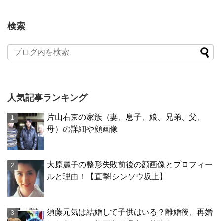
検索
人気記事ランキング
片山右京の家族（妻、息子、娘、兄弟、父、
母）の詳細や顔画像
大原麗子の整形失敗前後の顔画像とプロフィー
ルと理由！【直撃!シンソウ坂上】
須藤元気は結婚して子供はいる？離婚後、再婚