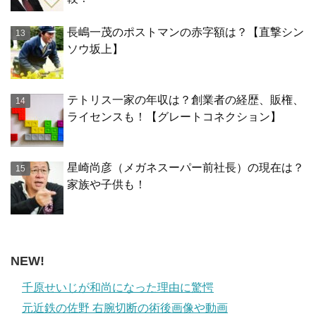
長嶋一茂のポストマンの赤字額は？【直撃シン
ソウ坂上】
テトリス一家の年収は？創業者の経歴、販権、
ライセンスも！【グレートコネクション】
星崎尚彦（メガネスーパー前社長）の現在は？
家族や子供も！
NEW!
千原せいじが和尚になった理由に驚愕
元近鉄の佐野 右腕切断の術後画像や動画