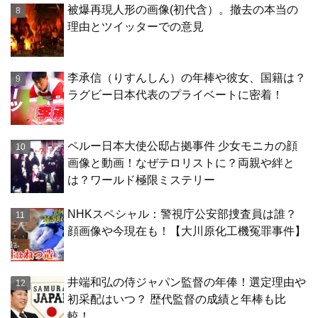
被爆再現人形の画像(初代含）。撤去の本当の
理由とツイッターでの意見
李承信（りすんしん）の年棒や彼女、国籍は？
ラグビー日本代表のプライベートに密着！
ペルー日本大使公邸占拠事件 少女モニカの顔
画像と動画！なぜテロリストに？両親や絆と
は？ワールド極限ミステリー
NHKスペシャル：警視庁公安部捜査員は誰？
顔画像や今現在も！【大川原化工機冤罪事件】
井端和弘の侍ジャパン監督の年俸！選定理由や
初采配はいつ？ 歴代監督の成績と年棒も比
較！