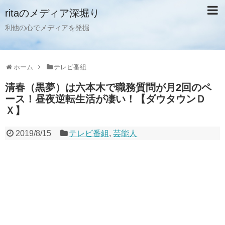
ritaのメディア深堀り
利他の心でメディアを発掘
ホーム
テレビ番組
清春（黒夢）は六本木で職務質問が月2回のペ
ース！昼夜逆転生活が凄い！【ダウタウンＤ
Ｘ】
2019/8/15
テレビ番組
,
芸能人