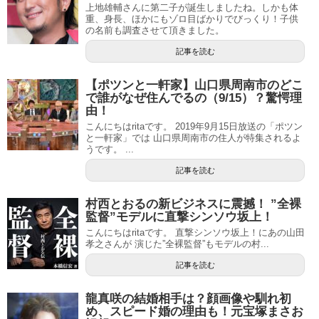
上地雄輔さんに第二子が誕生しましたね。しかも体
重、身長、ほかにもゾロ目ばかりでびっくり！子供
の名前も調査させて頂きました。
記事を読む
【ポツンと一軒家】山口県周南市のどこ
で誰がなぜ住んでるの（9/15）？驚愕理
由！
こんにちはritaです。 2019年9月15日放送の「ポツン
と一軒家」では 山口県周南市の住人が特集されるよ
うです。 ...
記事を読む
村西とおるの新ビジネスに震撼！ ”全裸
監督”モデルに直撃シンソウ坂上！
こんにちはritaです。 直撃シンソウ坂上！にあの山田
孝之さんが 演じた”全裸監督”もモデルの村...
記事を読む
龍真咲の結婚相手は？顔画像や馴れ初
め、スピード婚の理由も！元宝塚まさお