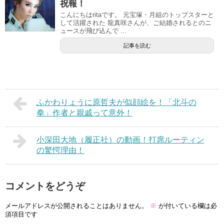
祝報！
こんにちはritaです。 元宝塚・月組のトップスターと
して活躍された 龍真咲さんが、ご結婚されるとのニ
ュースが飛び込んで ...
記事を読む
ふかわりょうに原哲夫が似顔絵を！「北斗の
拳」作者と親戚って意外！
小深田大地（履正社）の動画！打席ルーティン
の驚愕理由！
コメントをどうぞ
メールアドレスが公開されることはありません。
※
が付いている欄は必
須項目です