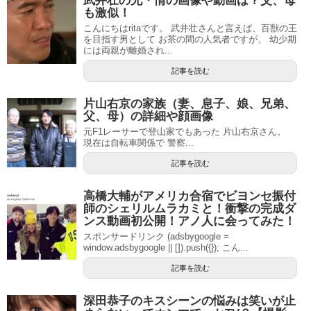
武井壮の兄・情の画像や動画は？父、母
も激似！
こんにちはritaです。 武井壮さんと言えば、百獣の王
を目指す男として お茶の間の人気者ですが、 幼少期
には両親が離婚され...
記事を読む
片山右京の家族（妻、息子、娘、兄弟、
父、母）の詳細や顔画像
元F1レーサーで登山家でもあった 片山右京さん。
現在は自転車関係で 警察...
記事を読む
高橋大輔がアメリカ合宿でビヨンセ振付
師のシェリルムラカミと！衝撃の完成ダ
ンス動画初公開！アノ人に会ってみた！
スポンサードリンク (adsbygoogle =
window.adsbygoogle || []).push({}); こん...
記事を読む
深田恭子のキスシーンの悩みは笑いが止