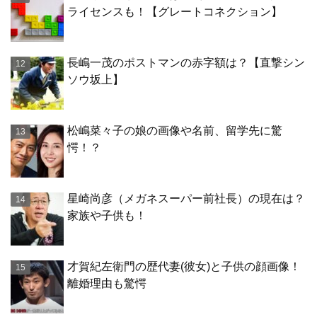
ライセンスも！【グレートコネクション】
長嶋一茂のポストマンの赤字額は？【直撃シン
ソウ坂上】
松嶋菜々子の娘の画像や名前、留学先に驚
愕！？
星崎尚彦（メガネスーパー前社長）の現在は？
家族や子供も！
才賀紀左衛門の歴代妻(彼女)と子供の顔画像！
離婚理由も驚愕