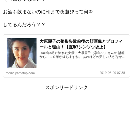
お酒も飲まないのに朝まで夜遊びって何を
してるんだろう？？
大原麗子の整形失敗前後の顔画像とプロフィ
ールと理由！【直撃!シンソウ坂上】
2009年8月に流れた女優・大原麗子（享年62）さんの 訃報
から、１０年が経ちますね。 あれほどの美しい人がなぜ...
2019-06-20 07:38
media.yamatop.com
スポンサードリンク