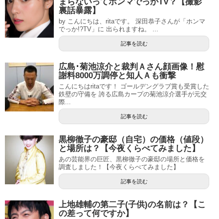
まらないってホンマでっかTV？【撮影
裏話暴露】
by こんにちは、ritaです。 深田恭子さんが「ホンマ
でっか!?TV」に 出られますね。 ...
記事を読む
広島･菊池涼介と裁判Ａさん顔画像！慰
謝料8000万調停と知人Ａも衝撃
こんにちはritaです！ ゴールデングラブ賞も受賞した
鉄壁の守備を 誇る広島カープの菊池涼介選手が元交
際...
記事を読む
黒柳徹子の豪邸（自宅）の価格（値段）
と場所は？【今夜くらべてみました】
あの芸能界の巨匠、黒柳徹子の豪邸の場所と価格を
調査しました！【今夜くらべてみました】
記事を読む
上地雄輔の第二子(子供)の名前は？【こ
の差って何ですか】