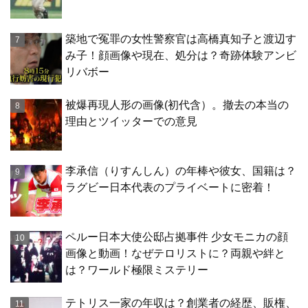
築地で冤罪の女性警察官は高橋真知子と渡辺す
み子！顔画像や現在、処分は？奇跡体験アンビ
リバボー
被爆再現人形の画像(初代含）。撤去の本当の
理由とツイッターでの意見
李承信（りすんしん）の年棒や彼女、国籍は？
ラグビー日本代表のプライベートに密着！
ペルー日本大使公邸占拠事件 少女モニカの顔
画像と動画！なぜテロリストに？両親や絆と
は？ワールド極限ミステリー
テトリス一家の年収は？創業者の経歴、販権、