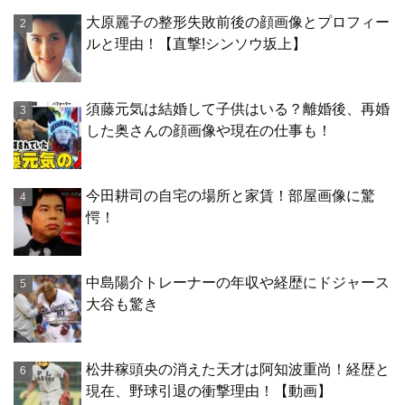
大原麗子の整形失敗前後の顔画像とプロフィー
ルと理由！【直撃!シンソウ坂上】
須藤元気は結婚して子供はいる？離婚後、再婚
した奥さんの顔画像や現在の仕事も！
今田耕司の自宅の場所と家賃！部屋画像に驚
愕！
中島陽介トレーナーの年収や経歴にドジャース
大谷も驚き
松井稼頭央の消えた天才は阿知波重尚！経歴と
現在、野球引退の衝撃理由！【動画】