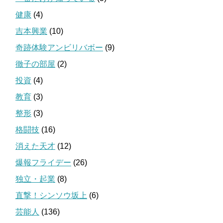
健康
(4)
吉本興業
(10)
奇跡体験アンビリバボー
(9)
徹子の部屋
(2)
投資
(4)
教育
(3)
整形
(3)
格闘技
(16)
消えた天才
(12)
爆報フライデー
(26)
独立・起業
(8)
直撃！シンソウ坂上
(6)
芸能人
(136)