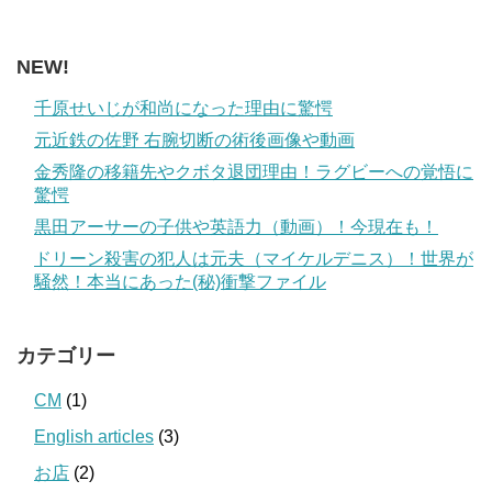
NEW!
千原せいじが和尚になった理由に驚愕
元近鉄の佐野 右腕切断の術後画像や動画
金秀隆の移籍先やクボタ退団理由！ラグビーへの覚悟に
驚愕
黒田アーサーの子供や英語力（動画）！今現在も！
ドリーン殺害の犯人は元夫（マイケルデニス）！世界が
騒然！本当にあった(秘)衝撃ファイル
カテゴリー
CM
(1)
English articles
(3)
お店
(2)