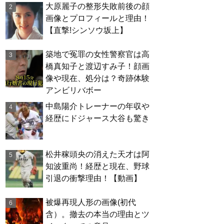
大原麗子の整形失敗前後の顔
画像とプロフィールと理由！
【直撃!シンソウ坂上】
築地で冤罪の女性警察官は高
橋真知子と渡辺すみ子！顔画
像や現在、処分は？奇跡体験
アンビリバボー
中島陽介トレーナーの年収や
経歴にドジャース大谷も驚き
松井稼頭央の消えた天才は阿
知波重尚！経歴と現在、野球
引退の衝撃理由！【動画】
被爆再現人形の画像(初代
含）。撤去の本当の理由とツ