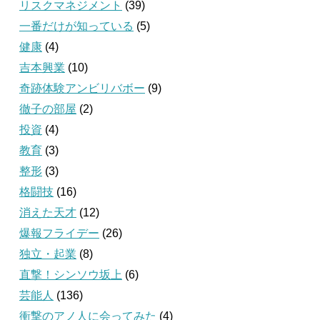
リスクマネジメント
(39)
一番だけが知っている
(5)
健康
(4)
吉本興業
(10)
奇跡体験アンビリバボー
(9)
徹子の部屋
(2)
投資
(4)
教育
(3)
整形
(3)
格闘技
(16)
消えた天才
(12)
爆報フライデー
(26)
独立・起業
(8)
直撃！シンソウ坂上
(6)
芸能人
(136)
衝撃のアノ人に会ってみた
(4)