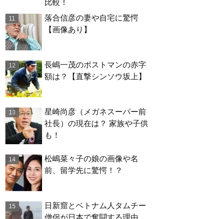
比較！
落合信彦の妻や自宅に驚愕
【画像あり】
長嶋一茂のポストマンの赤字
額は？【直撃シンソウ坂上】
星崎尚彦（メガネスーパー前
社長）の現在は？ 家族や子供
も！
松嶋菜々子の娘の画像や名
前、留学先に驚愕！？
日新窟とベトナム人タムチー
僧侶が日本で奮闘する理由