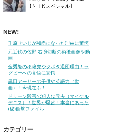
【ＮＨＫスペシャル】
NEW!
千原せいじが和尚になった理由に驚愕
元近鉄の佐野 右腕切断の術後画像や動
画
金秀隆の移籍先やクボタ退団理由！ラ
グビーへの覚悟に驚愕
黒田アーサーの子供や英語力（動
画）！今現在も！
ドリーン殺害の犯人は元夫（マイケル
デニス）！世界が騒然！本当にあった
(秘)衝撃ファイル
カテゴリー