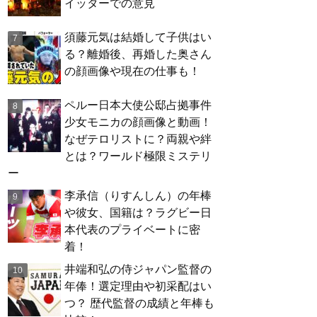
イッターでの意見
須藤元気は結婚して子供はい
る？離婚後、再婚した奥さん
の顔画像や現在の仕事も！
ペルー日本大使公邸占拠事件
少女モニカの顔画像と動画！
なぜテロリストに？両親や絆
とは？ワールド極限ミステリ
ー
李承信（りすんしん）の年棒
や彼女、国籍は？ラグビー日
本代表のプライベートに密
着！
井端和弘の侍ジャパン監督の
年俸！選定理由や初采配はい
つ？ 歴代監督の成績と年棒も