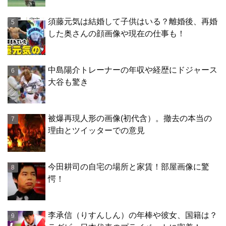
須藤元気は結婚して子供はいる？離婚後、再婚
した奥さんの顔画像や現在の仕事も！
中島陽介トレーナーの年収や経歴にドジャース
大谷も驚き
被爆再現人形の画像(初代含）。撤去の本当の
理由とツイッターでの意見
今田耕司の自宅の場所と家賃！部屋画像に驚
愕！
李承信（りすんしん）の年棒や彼女、国籍は？