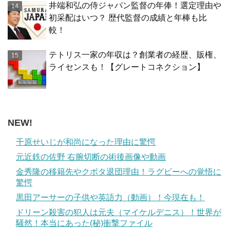
井端和弘の侍ジャパン監督の年俸！選定理由や
初采配はいつ？ 歴代監督の成績と年棒も比
較！
テトリス一家の年収は？創業者の経歴、販権、
ライセンスも！【グレートコネクション】
NEW!
千原せいじが和尚になった理由に驚愕
元近鉄の佐野 右腕切断の術後画像や動画
金秀隆の移籍先やクボタ退団理由！ラグビーへの覚悟に
驚愕
黒田アーサーの子供や英語力（動画）！今現在も！
ドリーン殺害の犯人は元夫（マイケルデニス）！世界が
騒然！本当にあった(秘)衝撃ファイル