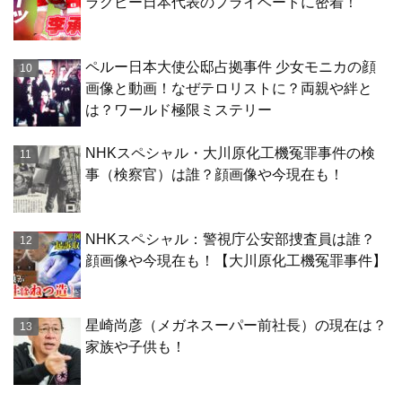
ラグビー日本代表のプライベートに密着！
ペルー日本大使公邸占拠事件 少女モニカの顔
画像と動画！なぜテロリストに？両親や絆と
は？ワールド極限ミステリー
NHKスペシャル・大川原化工機冤罪事件の検
事（検察官）は誰？顔画像や今現在も！
NHKスペシャル：警視庁公安部捜査員は誰？
顔画像や今現在も！【大川原化工機冤罪事件】
星崎尚彦（メガネスーパー前社長）の現在は？
家族や子供も！