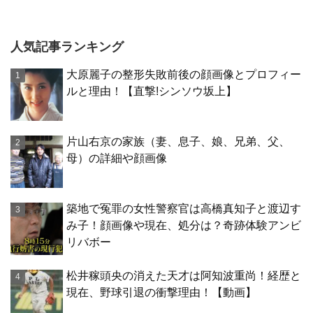
人気記事ランキング
大原麗子の整形失敗前後の顔画像とプロフィー
ルと理由！【直撃!シンソウ坂上】
片山右京の家族（妻、息子、娘、兄弟、父、
母）の詳細や顔画像
築地で冤罪の女性警察官は高橋真知子と渡辺す
み子！顔画像や現在、処分は？奇跡体験アンビ
リバボー
松井稼頭央の消えた天才は阿知波重尚！経歴と
現在、野球引退の衝撃理由！【動画】