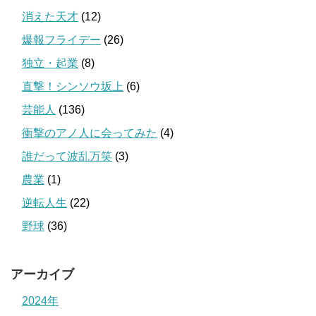
消えた天才
(12)
爆報フライデー
(26)
独立・起業
(8)
直撃！シンソウ坂上
(6)
芸能人
(136)
衝撃のアノ人に会ってみた
(4)
誰だって波乱万笑
(3)
農業
(1)
逆転人生
(22)
野球
(36)
アーカイブ
2024年