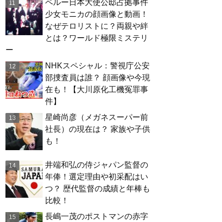
ペルー日本大使公邸占拠事件
少女モニカの顔画像と動画！
なぜテロリストに？両親や絆
とは？ワールド極限ミステリ
ー
NHKスペシャル：警視庁公安
部捜査員は誰？ 顔画像や今現
在も！【大川原化工機冤罪事
件】
星崎尚彦（メガネスーパー前
社長）の現在は？ 家族や子供
も！
井端和弘の侍ジャパン監督の
年俸！選定理由や初采配はい
つ？ 歴代監督の成績と年棒も
比較！
長嶋一茂のポストマンの赤字