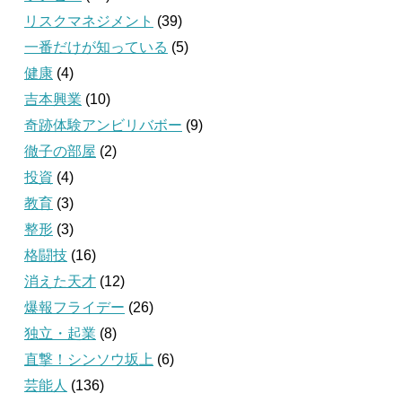
リスクマネジメント
(39)
一番だけが知っている
(5)
健康
(4)
吉本興業
(10)
奇跡体験アンビリバボー
(9)
徹子の部屋
(2)
投資
(4)
教育
(3)
整形
(3)
格闘技
(16)
消えた天才
(12)
爆報フライデー
(26)
独立・起業
(8)
直撃！シンソウ坂上
(6)
芸能人
(136)