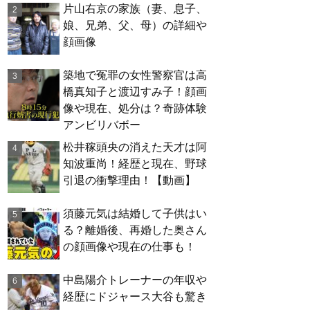
片山右京の家族（妻、息子、
娘、兄弟、父、母）の詳細や
顔画像
築地で冤罪の女性警察官は高
橋真知子と渡辺すみ子！顔画
像や現在、処分は？奇跡体験
アンビリバボー
松井稼頭央の消えた天才は阿
知波重尚！経歴と現在、野球
引退の衝撃理由！【動画】
須藤元気は結婚して子供はい
る？離婚後、再婚した奥さん
の顔画像や現在の仕事も！
中島陽介トレーナーの年収や
経歴にドジャース大谷も驚き