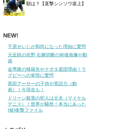
額は？【直撃シンソウ坂上】
NEW!
千原せいじが和尚になった理由に驚愕
元近鉄の佐野 右腕切断の術後画像や動
画
金秀隆の移籍先やクボタ退団理由！ラ
グビーへの覚悟に驚愕
黒田アーサーの子供や英語力（動
画）！今現在も！
ドリーン殺害の犯人は元夫（マイケル
デニス）！世界が騒然！本当にあった
(秘)衝撃ファイル