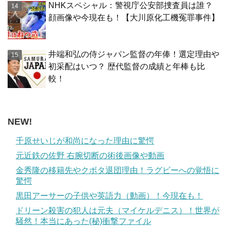
NHKスペシャル：警視庁公安部捜査員は誰？
顔画像や今現在も！【大川原化工機冤罪事件】
井端和弘の侍ジャパン監督の年俸！選定理由や
初采配はいつ？ 歴代監督の成績と年棒も比
較！
NEW!
千原せいじが和尚になった理由に驚愕
元近鉄の佐野 右腕切断の術後画像や動画
金秀隆の移籍先やクボタ退団理由！ラグビーへの覚悟に
驚愕
黒田アーサーの子供や英語力（動画）！今現在も！
ドリーン殺害の犯人は元夫（マイケルデニス）！世界が
騒然！本当にあった(秘)衝撃ファイル