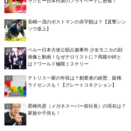
ラグビー日本代表のプライベートに密着！
長嶋一茂のポストマンの赤字額は？【直撃シン
ソウ坂上】
ペルー日本大使公邸占拠事件 少女モニカの顔
画像と動画！なぜテロリストに？両親や絆と
は？ワールド極限ミステリー
テトリス一家の年収は？創業者の経歴、販権、
ライセンスも！【グレートコネクション】
星崎尚彦（メガネスーパー前社長）の現在は？
家族や子供も！