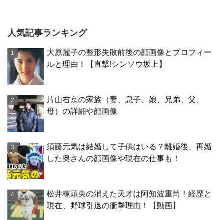
人気記事ランキング
大原麗子の整形失敗前後の顔画像とプロフィー
ルと理由！【直撃!シンソウ坂上】
片山右京の家族（妻、息子、娘、兄弟、父、
母）の詳細や顔画像
須藤元気は結婚して子供はいる？離婚後、再婚
した奥さんの顔画像や現在の仕事も！
松井稼頭央の消えた天才は阿知波重尚！経歴と
現在、野球引退の衝撃理由！【動画】