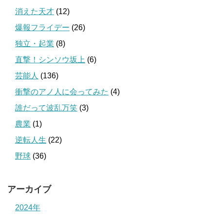
消えた天才
(12)
爆報フライデー
(26)
独立・起業
(8)
直撃！シンソウ坂上
(6)
芸能人
(136)
衝撃のアノ人に会ってみた
(4)
誰だって波乱万笑
(3)
農業
(1)
逆転人生
(22)
野球
(36)
アーカイブ
2024年