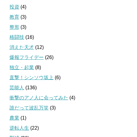
投資
(4)
教育
(3)
整形
(3)
格闘技
(16)
消えた天才
(12)
爆報フライデー
(26)
独立・起業
(8)
直撃！シンソウ坂上
(6)
芸能人
(136)
衝撃のアノ人に会ってみた
(4)
誰だって波乱万笑
(3)
農業
(1)
逆転人生
(22)