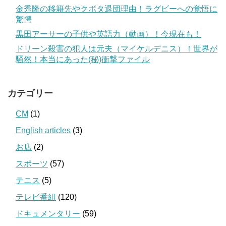
金秀隆の移籍先やクボタ退団理由！ラグビーへの覚悟に
驚愕
黒田アーサーの子供や英語力（動画）！今現在も！
ドリーン殺害の犯人は元夫（マイケルデニス）！世界が
騒然！本当にあった(秘)衝撃ファイル
カテゴリー
CM
(1)
English articles
(3)
お店
(2)
スポーツ
(57)
テニス
(5)
テレビ番組
(120)
ドキュメンタリー
(59)