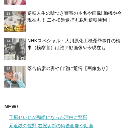
逆転人生の嘘つき警察の本名や画像! 動機や今
現在も！ 二本松進逮捕も裁判逆転勝利！
NHKスペシャル・大川原化工機冤罪事件の検
事（検察官）は誰？顔画像や今現在も！
落合信彦の妻や自宅に驚愕【画像あり】
NEW!
千原せいじが和尚になった理由に驚愕
元近鉄の佐野 右腕切断の術後画像や動画