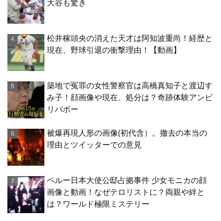
大谷も驚き
松井稼頭央の消えた天才は阿知波重尚！経歴と
現在、野球引退の衝撃理由！【動画】
築地で冤罪の女性警察官は高橋真知子と渡辺す
み子！顔画像や現在、処分は？奇跡体験アンビ
リバボー
被爆再現人形の画像(初代含）。撤去の本当の
理由とツイッターでの意見
ペルー日本大使公邸占拠事件 少女モニカの顔
画像と動画！なぜテロリストに？両親や絆と
は？ワールド極限ミステリー