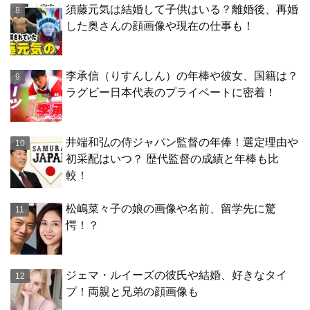
須藤元気は結婚して子供はいる？離婚後、再婚
した奥さんの顔画像や現在の仕事も！
李承信（りすんしん）の年棒や彼女、国籍は？
ラグビー日本代表のプライベートに密着！
井端和弘の侍ジャパン監督の年俸！選定理由や
初采配はいつ？ 歴代監督の成績と年棒も比
較！
松嶋菜々子の娘の画像や名前、留学先に驚
愕！？
ジェマ・ルイーズの彼氏や結婚、好きなタイ
プ！両親と兄弟の顔画像も