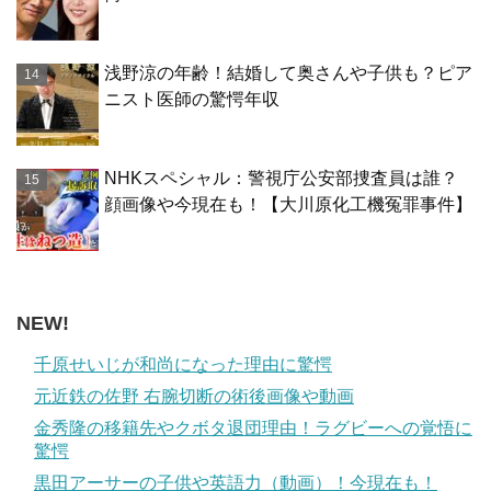
浅野涼の年齢！結婚して奥さんや子供も？ピア
ニスト医師の驚愕年収
NHKスペシャル：警視庁公安部捜査員は誰？
顔画像や今現在も！【大川原化工機冤罪事件】
NEW!
千原せいじが和尚になった理由に驚愕
元近鉄の佐野 右腕切断の術後画像や動画
金秀隆の移籍先やクボタ退団理由！ラグビーへの覚悟に
驚愕
黒田アーサーの子供や英語力（動画）！今現在も！