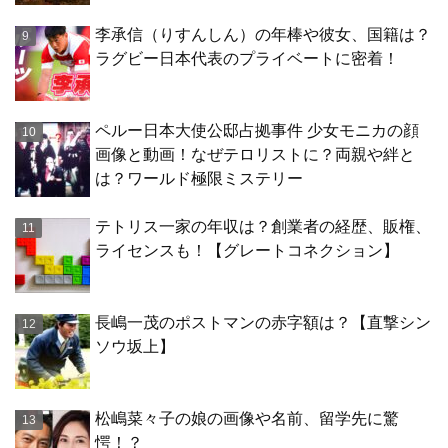
李承信（りすんしん）の年棒や彼女、国籍は？
ラグビー日本代表のプライベートに密着！
ペルー日本大使公邸占拠事件 少女モニカの顔
画像と動画！なぜテロリストに？両親や絆と
は？ワールド極限ミステリー
テトリス一家の年収は？創業者の経歴、販権、
ライセンスも！【グレートコネクション】
長嶋一茂のポストマンの赤字額は？【直撃シン
ソウ坂上】
松嶋菜々子の娘の画像や名前、留学先に驚
愕！？