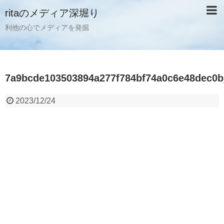
ritaのメディア深堀り
利他の心でメディアを発掘
7a9bcde103503894a277f784bf74a0c6e48dec0b
2023/12/24