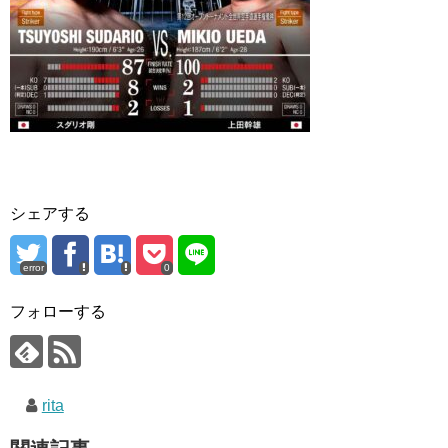
シェアする
error
0
フォローする
rita