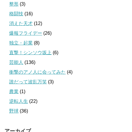
整形
(3)
格闘技
(16)
消えた天才
(12)
爆報フライデー
(26)
独立・起業
(8)
直撃！シンソウ坂上
(6)
芸能人
(136)
衝撃のアノ人に会ってみた
(4)
誰だって波乱万笑
(3)
農業
(1)
逆転人生
(22)
野球
(36)
アーカイブ