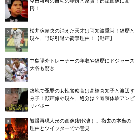
今田耕司の自宅の場所と家賃！部屋画像に驚
愕！
松井稼頭央の消えた天才は阿知波重尚！経歴と
現在、野球引退の衝撃理由！【動画】
中島陽介トレーナーの年収や経歴にドジャース
大谷も驚き
築地で冤罪の女性警察官は高橋真知子と渡辺す
み子！顔画像や現在、処分は？奇跡体験アンビ
リバボー
被爆再現人形の画像(初代含）。撤去の本当の
理由とツイッターでの意見