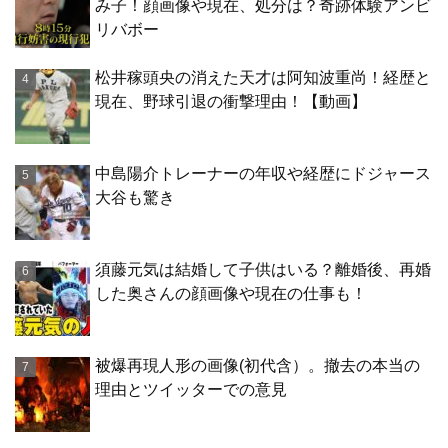
み子！顔画像や現在、処分は？奇跡体験アンビ
リバボー
松井稼頭央の消えた天才は阿知波重尚！経歴と
現在、野球引退の衝撃理由！【動画】
中島陽介トレーナーの年収や経歴にドジャース
大谷も驚き
須藤元気は結婚して子供はいる？離婚後、再婚
した奥さんの顔画像や現在の仕事も！
被爆再現人形の画像(初代含）。撤去の本当の
理由とツイッターでの意見