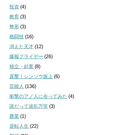
投資
(4)
教育
(3)
整形
(3)
格闘技
(16)
消えた天才
(12)
爆報フライデー
(26)
独立・起業
(8)
直撃！シンソウ坂上
(6)
芸能人
(136)
衝撃のアノ人に会ってみた
(4)
誰だって波乱万笑
(3)
農業
(1)
逆転人生
(22)