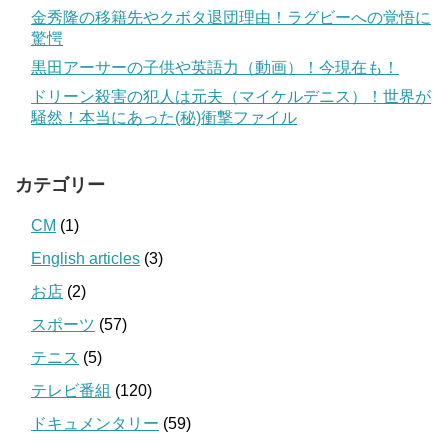
金秀隆の移籍先やクボタ退団理由！ラグビーへの覚悟に
驚愕
黒田アーサーの子供や英語力（動画）！今現在も！
ドリーン殺害の犯人は元夫（マイケルデニス）！世界が
騒然！本当にあった(秘)衝撃ファイル
カテゴリー
CM
(1)
English articles
(3)
お店
(2)
スポーツ
(57)
テニス
(5)
テレビ番組
(120)
ドキュメンタリー
(59)