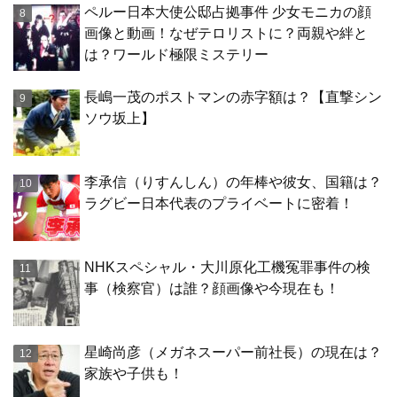
ペルー日本大使公邸占拠事件 少女モニカの顔
画像と動画！なぜテロリストに？両親や絆と
は？ワールド極限ミステリー
長嶋一茂のポストマンの赤字額は？【直撃シン
ソウ坂上】
李承信（りすんしん）の年棒や彼女、国籍は？
ラグビー日本代表のプライベートに密着！
NHKスペシャル・大川原化工機冤罪事件の検
事（検察官）は誰？顔画像や今現在も！
星崎尚彦（メガネスーパー前社長）の現在は？
家族や子供も！