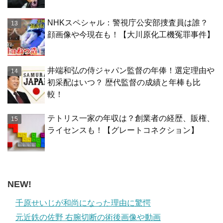
NHKスペシャル：警視庁公安部捜査員は誰？
顔画像や今現在も！【大川原化工機冤罪事件】
井端和弘の侍ジャパン監督の年俸！選定理由や
初采配はいつ？ 歴代監督の成績と年棒も比
較！
テトリス一家の年収は？創業者の経歴、販権、
ライセンスも！【グレートコネクション】
NEW!
千原せいじが和尚になった理由に驚愕
元近鉄の佐野 右腕切断の術後画像や動画