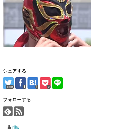
シェアする
error
0
フォローする
rita