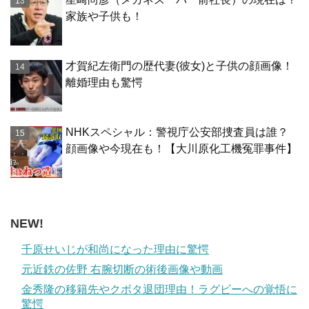
家族や子供も！
才賀紀左衛門の歴代妻(彼女)と子供の顔画像！
離婚理由も驚愕
NHKスペシャル：警視庁公安部捜査員は誰？
顔画像や今現在も！【大川原化工機冤罪事件】
NEW!
千原せいじが和尚になった理由に驚愕
元近鉄の佐野 右腕切断の術後画像や動画
金秀隆の移籍先やクボタ退団理由！ラグビーへの覚悟に
驚愕