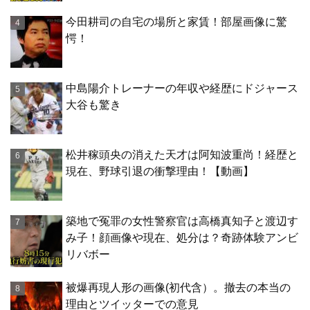
今田耕司の自宅の場所と家賃！部屋画像に驚
愕！
中島陽介トレーナーの年収や経歴にドジャース
大谷も驚き
松井稼頭央の消えた天才は阿知波重尚！経歴と
現在、野球引退の衝撃理由！【動画】
築地で冤罪の女性警察官は高橋真知子と渡辺す
み子！顔画像や現在、処分は？奇跡体験アンビ
リバボー
被爆再現人形の画像(初代含）。撤去の本当の
理由とツイッターでの意見