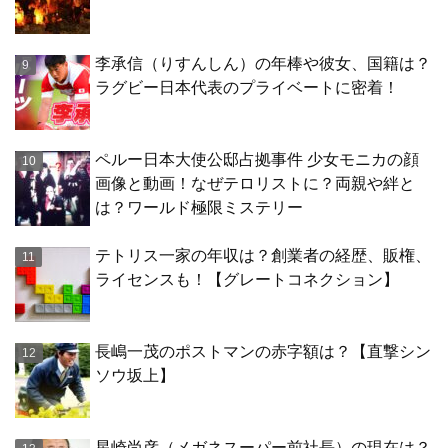
李承信（りすんしん）の年棒や彼女、国籍は？
ラグビー日本代表のプライベートに密着！
ペルー日本大使公邸占拠事件 少女モニカの顔
画像と動画！なぜテロリストに？両親や絆と
は？ワールド極限ミステリー
テトリス一家の年収は？創業者の経歴、販権、
ライセンスも！【グレートコネクション】
長嶋一茂のポストマンの赤字額は？【直撃シン
ソウ坂上】
星崎尚彦（メガネスーパー前社長）の現在は？