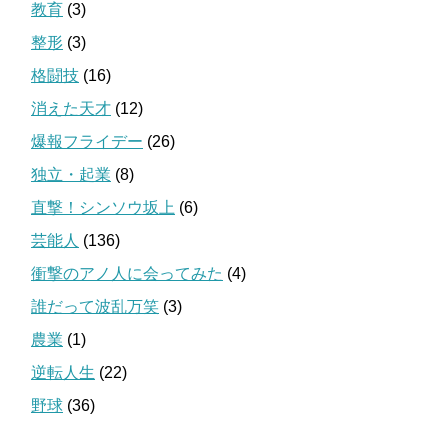
教育
(3)
整形
(3)
格闘技
(16)
消えた天才
(12)
爆報フライデー
(26)
独立・起業
(8)
直撃！シンソウ坂上
(6)
芸能人
(136)
衝撃のアノ人に会ってみた
(4)
誰だって波乱万笑
(3)
農業
(1)
逆転人生
(22)
野球
(36)