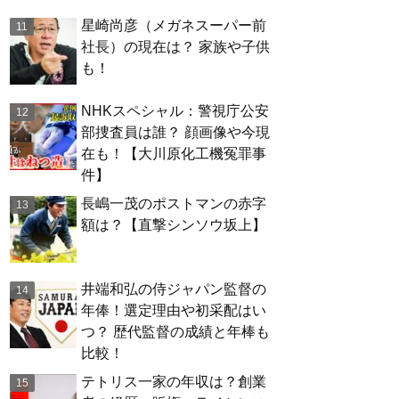
星崎尚彦（メガネスーパー前
社長）の現在は？ 家族や子供
も！
NHKスペシャル：警視庁公安
部捜査員は誰？ 顔画像や今現
在も！【大川原化工機冤罪事
件】
長嶋一茂のポストマンの赤字
額は？【直撃シンソウ坂上】
井端和弘の侍ジャパン監督の
年俸！選定理由や初采配はい
つ？ 歴代監督の成績と年棒も
比較！
テトリス一家の年収は？創業