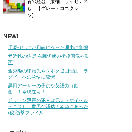
者の経歴、販権、ライセンス
も！【グレートコネクショ
ン】
NEW!
千原せいじが和尚になった理由に驚愕
元近鉄の佐野 右腕切断の術後画像や動
画
金秀隆の移籍先やクボタ退団理由！ラ
グビーへの覚悟に驚愕
黒田アーサーの子供や英語力（動
画）！今現在も！
ドリーン殺害の犯人は元夫（マイケル
デニス）！世界が騒然！本当にあった
(秘)衝撃ファイル