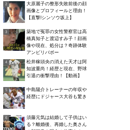
大原麗子の整形失敗前後の顔
画像とプロフィールと理由！
【直撃!シンソウ坂上】
築地で冤罪の女性警察官は高
橋真知子と渡辺すみ子！顔画
像や現在、処分は？奇跡体験
アンビリバボー
松井稼頭央の消えた天才は阿
知波重尚！経歴と現在、野球
引退の衝撃理由！【動画】
中島陽介トレーナーの年収や
経歴にドジャース大谷も驚き
須藤元気は結婚して子供はい
る？離婚後、再婚した奥さん