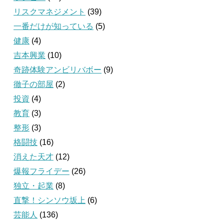
リスクマネジメント
(39)
一番だけが知っている
(5)
健康
(4)
吉本興業
(10)
奇跡体験アンビリバボー
(9)
徹子の部屋
(2)
投資
(4)
教育
(3)
整形
(3)
格闘技
(16)
消えた天才
(12)
爆報フライデー
(26)
独立・起業
(8)
直撃！シンソウ坂上
(6)
芸能人
(136)