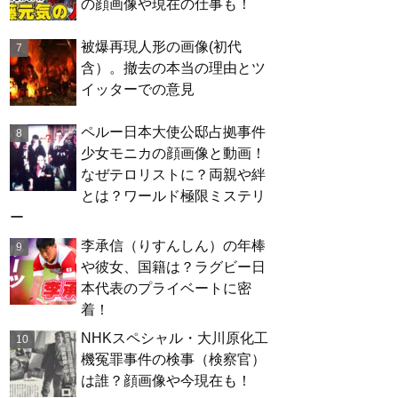
の顔画像や現在の仕事も！
被爆再現人形の画像(初代
含）。撤去の本当の理由とツ
イッターでの意見
ペルー日本大使公邸占拠事件
少女モニカの顔画像と動画！
なぜテロリストに？両親や絆
とは？ワールド極限ミステリ
ー
李承信（りすんしん）の年棒
や彼女、国籍は？ラグビー日
本代表のプライベートに密
着！
NHKスペシャル・大川原化工
機冤罪事件の検事（検察官）
は誰？顔画像や今現在も！