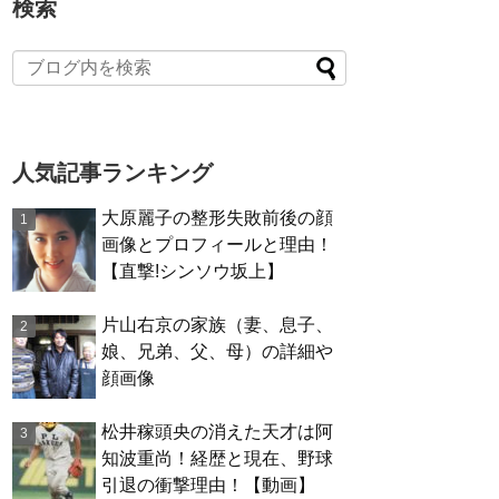
検索
人気記事ランキング
大原麗子の整形失敗前後の顔
画像とプロフィールと理由！
【直撃!シンソウ坂上】
片山右京の家族（妻、息子、
娘、兄弟、父、母）の詳細や
顔画像
松井稼頭央の消えた天才は阿
知波重尚！経歴と現在、野球
引退の衝撃理由！【動画】