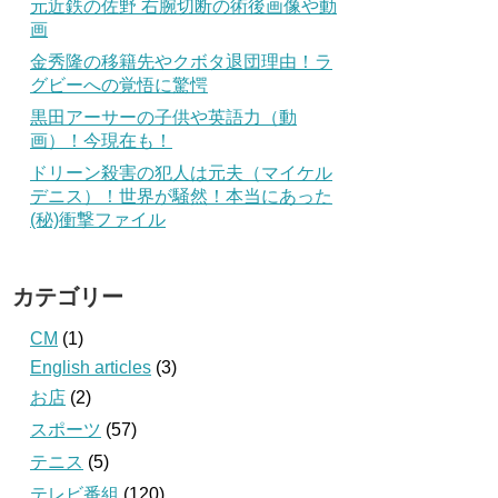
元近鉄の佐野 右腕切断の術後画像や動
画
金秀隆の移籍先やクボタ退団理由！ラ
グビーへの覚悟に驚愕
黒田アーサーの子供や英語力（動
画）！今現在も！
ドリーン殺害の犯人は元夫（マイケル
デニス）！世界が騒然！本当にあった
(秘)衝撃ファイル
カテゴリー
CM
(1)
English articles
(3)
お店
(2)
スポーツ
(57)
テニス
(5)
テレビ番組
(120)