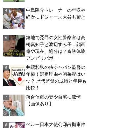
中島陽介トレーナーの年収や
経歴にドジャース大谷も驚き
築地で冤罪の女性警察官は高
橋真知子と渡辺すみ子！顔画
像や現在、処分は？奇跡体験
アンビリバボー
井端和弘の侍ジャパン監督の
年俸！選定理由や初采配はい
つ？ 歴代監督の成績と年棒も
比較！
落合信彦の妻や自宅に驚愕
【画像あり】
ペルー日本大使公邸占拠事件