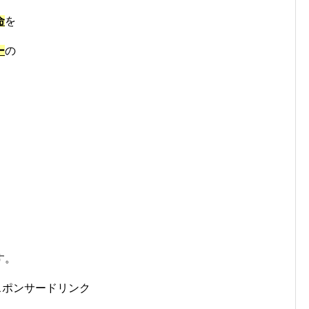
命
を
ー
の
す。
スポンサードリンク