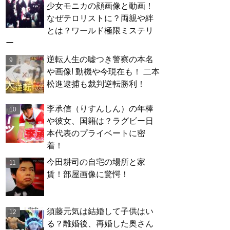
少女モニカの顔画像と動画！
なぜテロリストに？両親や絆
とは？ワールド極限ミステリ
ー
逆転人生の嘘つき警察の本名
や画像! 動機や今現在も！ 二本
松進逮捕も裁判逆転勝利！
李承信（りすんしん）の年棒
や彼女、国籍は？ラグビー日
本代表のプライベートに密
着！
今田耕司の自宅の場所と家
賃！部屋画像に驚愕！
須藤元気は結婚して子供はい
る？離婚後、再婚した奥さん