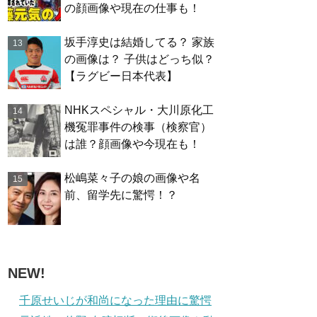
の顔画像や現在の仕事も！
坂手淳史は結婚してる？ 家族
の画像は？ 子供はどっち似？
【ラグビー日本代表】
NHKスペシャル・大川原化工
機冤罪事件の検事（検察官）
は誰？顔画像や今現在も！
松嶋菜々子の娘の画像や名
前、留学先に驚愕！？
NEW!
千原せいじが和尚になった理由に驚愕