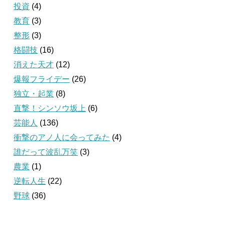
投資
(4)
教育
(3)
整形
(3)
格闘技
(16)
消えた天才
(12)
爆報フライデー
(26)
独立・起業
(8)
直撃！シンソウ坂上
(6)
芸能人
(136)
衝撃のアノ人に会ってみた
(4)
誰だって波乱万笑
(3)
農業
(1)
逆転人生
(22)
野球
(36)