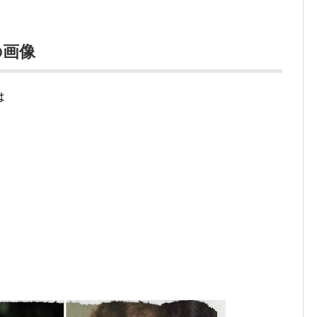
の画像
は