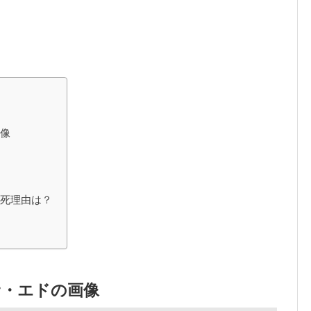
画像
急死理由は？
サ・エドの画像