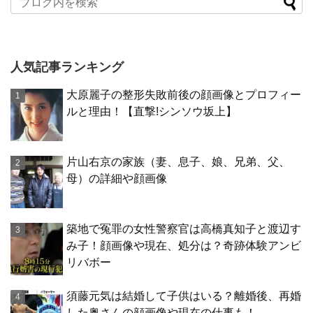
人気記事ランキング
大原麗子の整形失敗前後の顔画像とプロフィー
ルと理由！【直撃!シンソウ坂上】
片山右京の家族（妻、息子、娘、兄弟、父、
母）の詳細や顔画像
築地で冤罪の女性警察官は高橋真知子と渡辺す
み子！顔画像や現在、処分は？奇跡体験アンビ
リバボー
須藤元気は結婚して子供はいる？離婚後、再婚
した奥さんの顔画像や現在の仕事も！