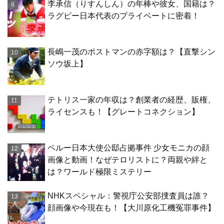
李承信（りすんしん）の年棒や彼女、国籍は？
ラグビー日本代表のプライベートに密着！
長嶋一茂のポストマンの赤字額は？【直撃シン
ソウ坂上】
テトリス一家の年収は？創業者の経歴、販権、
ライセンスも！【グレートコネクション】
ペルー日本大使公邸占拠事件 少女モニカの顔
画像と動画！なぜテロリストに？両親や絆と
は？ワールド極限ミステリー
NHKスペシャル：警視庁公安部捜査員は誰？
顔画像や今現在も！【大川原化工機冤罪事件】