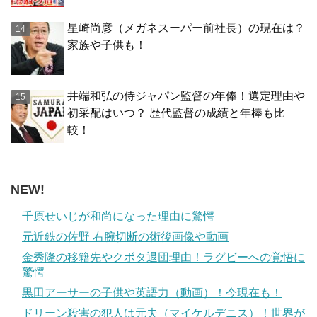
星崎尚彦（メガネスーパー前社長）の現在は？
家族や子供も！
井端和弘の侍ジャパン監督の年俸！選定理由や
初采配はいつ？ 歴代監督の成績と年棒も比
較！
NEW!
千原せいじが和尚になった理由に驚愕
元近鉄の佐野 右腕切断の術後画像や動画
金秀隆の移籍先やクボタ退団理由！ラグビーへの覚悟に
驚愕
黒田アーサーの子供や英語力（動画）！今現在も！
ドリーン殺害の犯人は元夫（マイケルデニス）！世界が