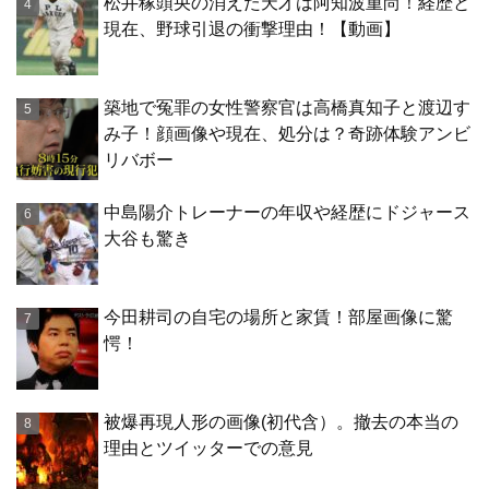
松井稼頭央の消えた天才は阿知波重尚！経歴と
現在、野球引退の衝撃理由！【動画】
築地で冤罪の女性警察官は高橋真知子と渡辺す
み子！顔画像や現在、処分は？奇跡体験アンビ
リバボー
中島陽介トレーナーの年収や経歴にドジャース
大谷も驚き
今田耕司の自宅の場所と家賃！部屋画像に驚
愕！
被爆再現人形の画像(初代含）。撤去の本当の
理由とツイッターでの意見