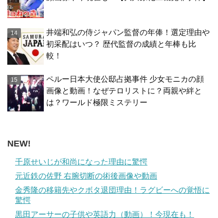
井端和弘の侍ジャパン監督の年俸！選定理由や
初采配はいつ？ 歴代監督の成績と年棒も比
較！
ペルー日本大使公邸占拠事件 少女モニカの顔
画像と動画！なぜテロリストに？両親や絆と
は？ワールド極限ミステリー
NEW!
千原せいじが和尚になった理由に驚愕
元近鉄の佐野 右腕切断の術後画像や動画
金秀隆の移籍先やクボタ退団理由！ラグビーへの覚悟に
驚愕
黒田アーサーの子供や英語力（動画）！今現在も！