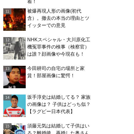
着！
被爆再現人形の画像(初代
含）。撤去の本当の理由とツ
イッターでの意見
NHKスペシャル・大川原化工
機冤罪事件の検事（検察官）
は誰？顔画像や今現在も！
今田耕司の自宅の場所と家
賃！部屋画像に驚愕！
坂手淳史は結婚してる？ 家族
の画像は？ 子供はどっち似？
【ラグビー日本代表】
須藤元気は結婚して子供はい
る？離婚後、再婚した奥さん