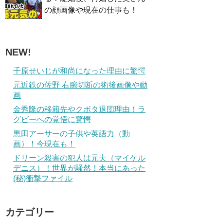
の顔画像や現在の仕事も！
NEW!
千原せいじが和尚になった理由に驚愕
元近鉄の佐野 右腕切断の術後画像や動
画
金秀隆の移籍先やクボタ退団理由！ラ
グビーへの覚悟に驚愕
黒田アーサーの子供や英語力（動
画）！今現在も！
ドリーン殺害の犯人は元夫（マイケル
デニス）！世界が騒然！本当にあった
(秘)衝撃ファイル
カテゴリー