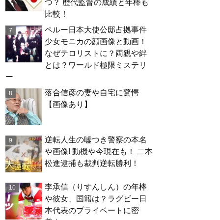
つ？ 歴代監督の成績と年棒も
比較！
ペルー日本大使公邸占拠事件
少女モニカの顔画像と動画！
なぜテロリストに？両親や絆
とは？ワールド極限ミステリ
ー
落合信彦の妻や自宅に驚愕
【画像あり】
逆転人生の嘘つき警察の本名
や画像! 動機や今現在も！ 二本
松進逮捕も裁判逆転勝利！
李承信（りすんしん）の年棒
や彼女、国籍は？ラグビー日
本代表のプライベートに密