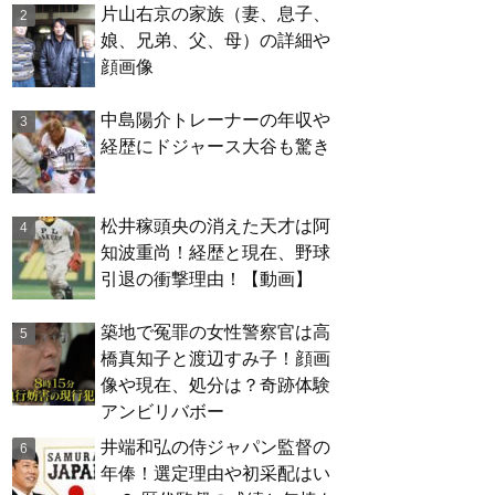
片山右京の家族（妻、息子、
娘、兄弟、父、母）の詳細や
顔画像
中島陽介トレーナーの年収や
経歴にドジャース大谷も驚き
松井稼頭央の消えた天才は阿
知波重尚！経歴と現在、野球
引退の衝撃理由！【動画】
築地で冤罪の女性警察官は高
橋真知子と渡辺すみ子！顔画
像や現在、処分は？奇跡体験
アンビリバボー
井端和弘の侍ジャパン監督の
年俸！選定理由や初采配はい