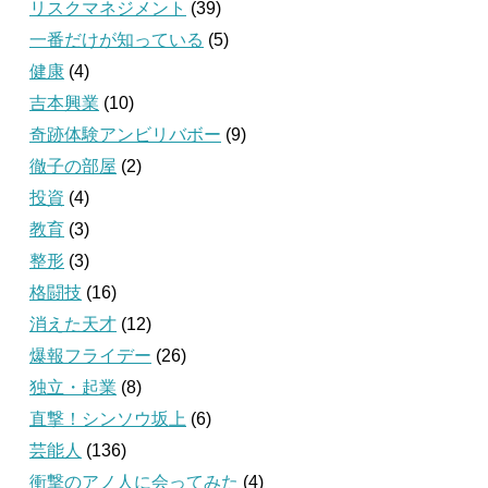
リスクマネジメント
(39)
一番だけが知っている
(5)
健康
(4)
吉本興業
(10)
奇跡体験アンビリバボー
(9)
徹子の部屋
(2)
投資
(4)
教育
(3)
整形
(3)
格闘技
(16)
消えた天才
(12)
爆報フライデー
(26)
独立・起業
(8)
直撃！シンソウ坂上
(6)
芸能人
(136)
衝撃のアノ人に会ってみた
(4)