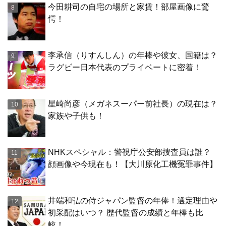
今田耕司の自宅の場所と家賃！部屋画像に驚
愕！
李承信（りすんしん）の年棒や彼女、国籍は？
ラグビー日本代表のプライベートに密着！
星崎尚彦（メガネスーパー前社長）の現在は？
家族や子供も！
NHKスペシャル：警視庁公安部捜査員は誰？
顔画像や今現在も！【大川原化工機冤罪事件】
井端和弘の侍ジャパン監督の年俸！選定理由や
初采配はいつ？ 歴代監督の成績と年棒も比
較！