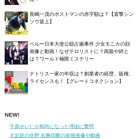
長嶋一茂のポストマンの赤字額は？【直撃シン
ソウ坂上】
ペルー日本大使公邸占拠事件 少女モニカの顔
画像と動画！なぜテロリストに？両親や絆と
は？ワールド極限ミステリー
テトリス一家の年収は？創業者の経歴、販権、
ライセンスも！【グレートコネクション】
NEW!
千原せいじが和尚になった理由に驚愕
元近鉄の佐野 右腕切断の術後画像や動画