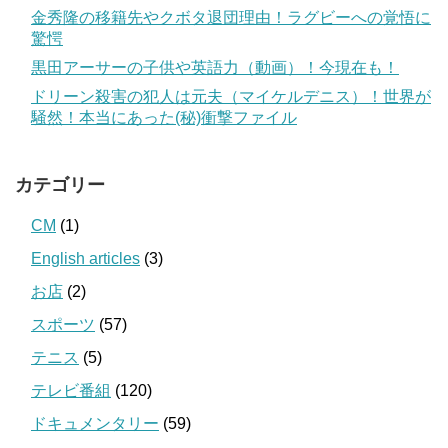
金秀隆の移籍先やクボタ退団理由！ラグビーへの覚悟に
驚愕
黒田アーサーの子供や英語力（動画）！今現在も！
ドリーン殺害の犯人は元夫（マイケルデニス）！世界が
騒然！本当にあった(秘)衝撃ファイル
カテゴリー
CM
(1)
English articles
(3)
お店
(2)
スポーツ
(57)
テニス
(5)
テレビ番組
(120)
ドキュメンタリー
(59)