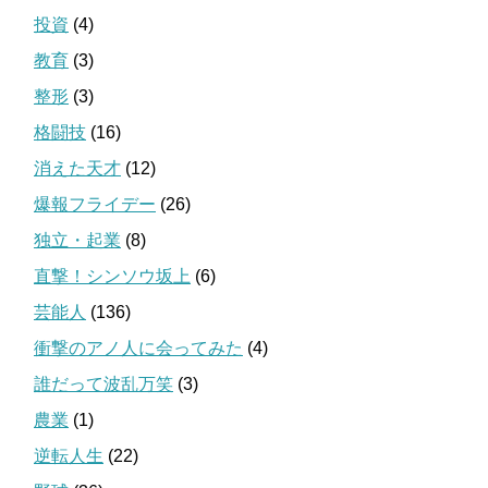
投資
(4)
教育
(3)
整形
(3)
格闘技
(16)
消えた天才
(12)
爆報フライデー
(26)
独立・起業
(8)
直撃！シンソウ坂上
(6)
芸能人
(136)
衝撃のアノ人に会ってみた
(4)
誰だって波乱万笑
(3)
農業
(1)
逆転人生
(22)