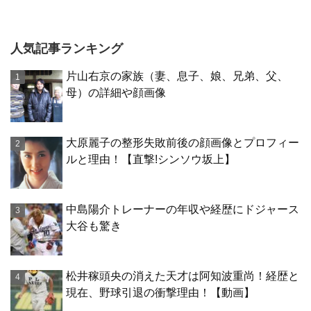
人気記事ランキング
片山右京の家族（妻、息子、娘、兄弟、父、
母）の詳細や顔画像
大原麗子の整形失敗前後の顔画像とプロフィー
ルと理由！【直撃!シンソウ坂上】
中島陽介トレーナーの年収や経歴にドジャース
大谷も驚き
松井稼頭央の消えた天才は阿知波重尚！経歴と
現在、野球引退の衝撃理由！【動画】