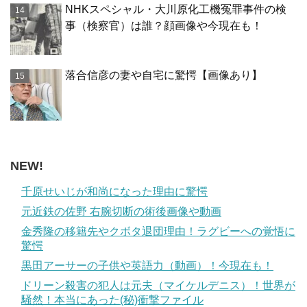
NHKスペシャル・大川原化工機冤罪事件の検
事（検察官）は誰？顔画像や今現在も！
落合信彦の妻や自宅に驚愕【画像あり】
NEW!
千原せいじが和尚になった理由に驚愕
元近鉄の佐野 右腕切断の術後画像や動画
金秀隆の移籍先やクボタ退団理由！ラグビーへの覚悟に
驚愕
黒田アーサーの子供や英語力（動画）！今現在も！
ドリーン殺害の犯人は元夫（マイケルデニス）！世界が
騒然！本当にあった(秘)衝撃ファイル