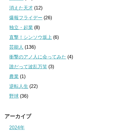
消えた天才
(12)
爆報フライデー
(26)
独立・起業
(8)
直撃！シンソウ坂上
(6)
芸能人
(136)
衝撃のアノ人に会ってみた
(4)
誰だって波乱万笑
(3)
農業
(1)
逆転人生
(22)
野球
(36)
アーカイブ
2024年