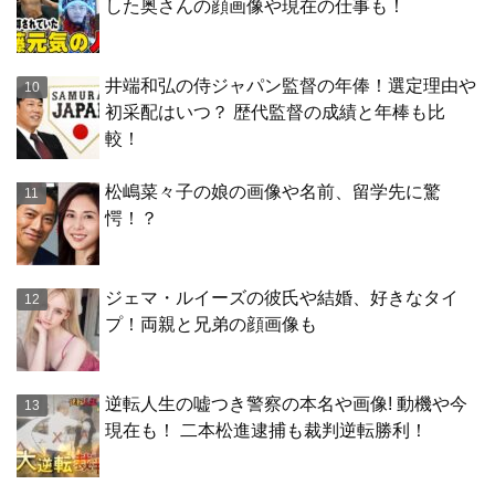
した奥さんの顔画像や現在の仕事も！
井端和弘の侍ジャパン監督の年俸！選定理由や
初采配はいつ？ 歴代監督の成績と年棒も比
較！
松嶋菜々子の娘の画像や名前、留学先に驚
愕！？
ジェマ・ルイーズの彼氏や結婚、好きなタイ
プ！両親と兄弟の顔画像も
逆転人生の嘘つき警察の本名や画像! 動機や今
現在も！ 二本松進逮捕も裁判逆転勝利！