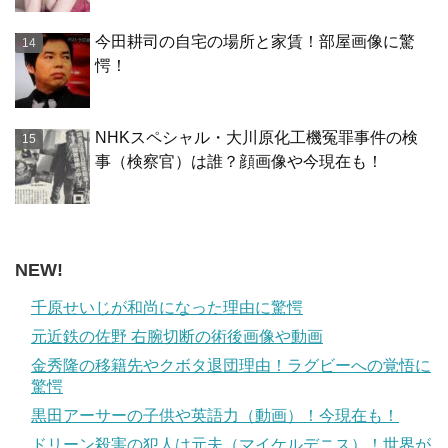
今田耕司の自宅の場所と家賃！部屋画像に驚
愕！
NHKスペシャル・大川原化工機冤罪事件の検
事（検察官）は誰？顔画像や今現在も！
NEW!
千原せいじが和尚になった理由に驚愕
元近鉄の佐野 右腕切断の術後画像や動画
金秀隆の移籍先やクボタ退団理由！ラグビーへの覚悟に
驚愕
黒田アーサーの子供や英語力（動画）！今現在も！
ドリーン殺害の犯人は元夫（マイケルデニス）！世界が