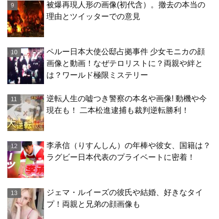
被爆再現人形の画像(初代含）。撤去の本当の
理由とツイッターでの意見
ペルー日本大使公邸占拠事件 少女モニカの顔
画像と動画！なぜテロリストに？両親や絆と
は？ワールド極限ミステリー
逆転人生の嘘つき警察の本名や画像! 動機や今
現在も！ 二本松進逮捕も裁判逆転勝利！
李承信（りすんしん）の年棒や彼女、国籍は？
ラグビー日本代表のプライベートに密着！
ジェマ・ルイーズの彼氏や結婚、好きなタイ
プ！両親と兄弟の顔画像も