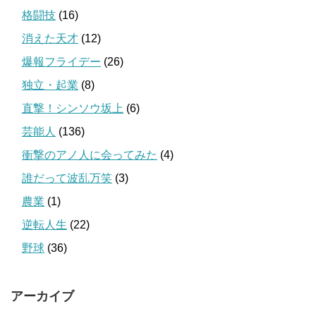
格闘技
(16)
消えた天才
(12)
爆報フライデー
(26)
独立・起業
(8)
直撃！シンソウ坂上
(6)
芸能人
(136)
衝撃のアノ人に会ってみた
(4)
誰だって波乱万笑
(3)
農業
(1)
逆転人生
(22)
野球
(36)
アーカイブ