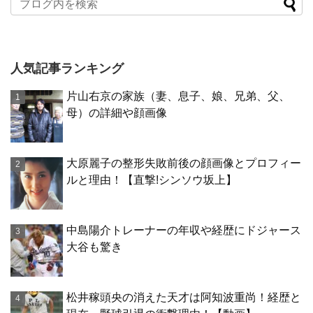
人気記事ランキング
片山右京の家族（妻、息子、娘、兄弟、父、
母）の詳細や顔画像
大原麗子の整形失敗前後の顔画像とプロフィー
ルと理由！【直撃!シンソウ坂上】
中島陽介トレーナーの年収や経歴にドジャース
大谷も驚き
松井稼頭央の消えた天才は阿知波重尚！経歴と