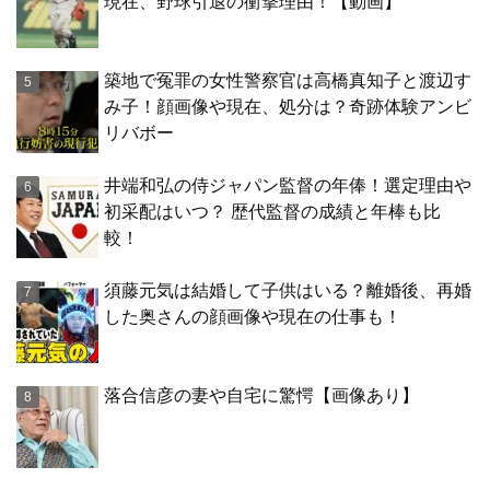
現在、野球引退の衝撃理由！【動画】
築地で冤罪の女性警察官は高橋真知子と渡辺す
み子！顔画像や現在、処分は？奇跡体験アンビ
リバボー
井端和弘の侍ジャパン監督の年俸！選定理由や
初采配はいつ？ 歴代監督の成績と年棒も比
較！
須藤元気は結婚して子供はいる？離婚後、再婚
した奥さんの顔画像や現在の仕事も！
落合信彦の妻や自宅に驚愕【画像あり】