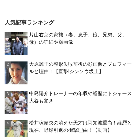
人気記事ランキング
片山右京の家族（妻、息子、娘、兄弟、父、
母）の詳細や顔画像
大原麗子の整形失敗前後の顔画像とプロフィー
ルと理由！【直撃!シンソウ坂上】
中島陽介トレーナーの年収や経歴にドジャース
大谷も驚き
松井稼頭央の消えた天才は阿知波重尚！経歴と
現在、野球引退の衝撃理由！【動画】