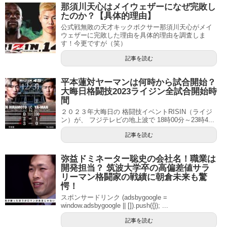
那須川天心はメイウェザーになぜ完敗し
たのか？【具体的理由】
公式戦無敗の天才キックボクサー那須川天心がメイ
ウェザーに完敗した理由を具体的理由を調査しま
す！今更ですが（笑）
記事を読む
平本蓮対ヤーマンは何時から試合開始？
大晦日格闘技2023ライジン全試合開始時
間
２０２３年大晦日の 格闘技イベントRISIN（ライジ
ン）が、 フジテレビの地上波で 18時00分～23時4...
記事を読む
弥益ドミネーター聡史の会社名！職業は
開発担当？ 筑波大学卒の高偏差値サラ
リーマン格闘家の戦績に朝倉未来も驚
愕！
スポンサードリンク (adsbygoogle =
window.adsbygoogle || []).push({}); ...
記事を読む