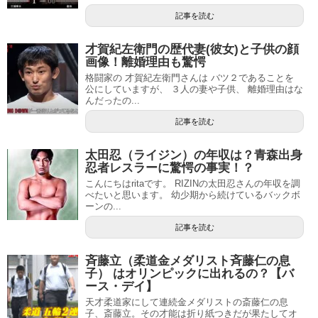
記事を読む
才賀紀左衛門の歴代妻(彼女)と子供の顔
画像！離婚理由も驚愕
格闘家の 才賀紀左衛門さんは バツ２であることを
公にしていますが、 ３人の妻や子供、 離婚理由はな
んだったの...
記事を読む
太田忍（ライジン）の年収は？青森出身
忍者レスラーに驚愕の事実！？
こんにちはritaです。 RIZINの太田忍さんの年収を調
べたいと思います。 幼少期から続けているバックボ
ーンの...
記事を読む
斉藤立（柔道金メダリスト斉藤仁の息
子） はオリンピックに出れるの？【バ
ース・デイ】
天才柔道家にして連続金メダリストの斎藤仁の息
子、斎藤立。その才能は折り紙つきだが果たしてオ