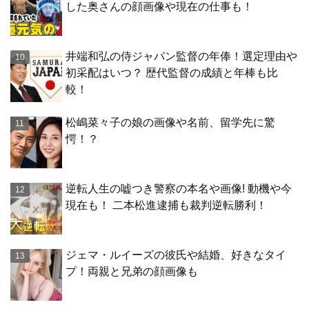
した奥さんの顔画像や現在の仕事も！
井端和弘の侍ジャパン監督の年俸！選定理由や
初采配はいつ？ 歴代監督の成績と年棒も比
較！
松嶋菜々子の娘の画像や名前、留学先に驚
愕！？
逆転人生の嘘つき警察の本名や画像! 動機や今
現在も！ 二本松進逮捕も裁判逆転勝利！
ジェマ・ルイーズの彼氏や結婚、好きなタイ
プ！両親と兄弟の顔画像も