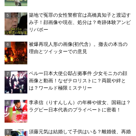
築地で冤罪の女性警察官は高橋真知子と渡辺す
み子！顔画像や現在、処分は？奇跡体験アンビ
リバボー
被爆再現人形の画像(初代含）。撤去の本当の
理由とツイッターでの意見
ペルー日本大使公邸占拠事件 少女モニカの顔
画像と動画！なぜテロリストに？両親や絆と
は？ワールド極限ミステリー
李承信（りすんしん）の年棒や彼女、国籍は？
ラグビー日本代表のプライベートに密着！
須藤元気は結婚して子供はいる？離婚後、再婚