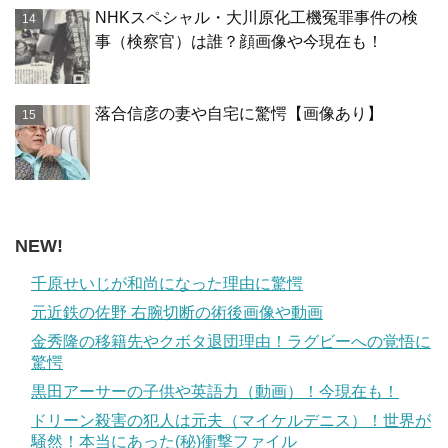
NHKスペシャル・大川原化工機冤罪事件の検
事（検察官）は誰？顔画像や今現在も！
落合信彦の妻や自宅に驚愕【画像あり】
NEW!
千原せいじが和尚になった理由に驚愕
元近鉄の佐野 右腕切断の術後画像や動画
金秀隆の移籍先やクボタ退団理由！ラグビーへの覚悟に
驚愕
黒田アーサーの子供や英語力（動画）！今現在も！
ドリーン殺害の犯人は元夫（マイケルデニス）！世界が
騒然！本当にあった(秘)衝撃ファイル