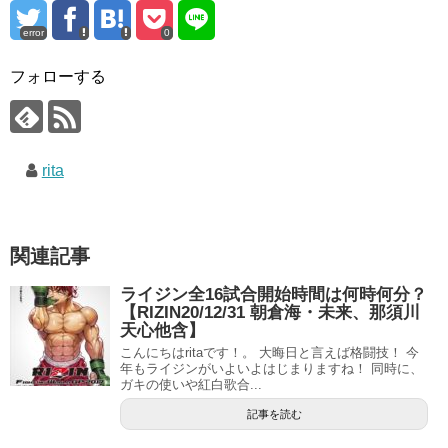
error
0
フォローする
rita
関連記事
ライジン全16試合開始時間は何時何分？
【RIZIN20/12/31 朝倉海・未来、那須川
天心他含】
こんにちはritaです！。 大晦日と言えば格闘技！ 今
年もライジンがいよいよはじまりますね！ 同時に、
ガキの使いや紅白歌合...
記事を読む