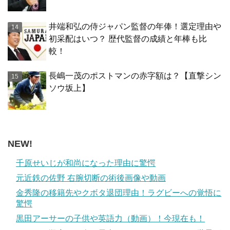
井端和弘の侍ジャパン監督の年俸！選定理由や
初采配はいつ？ 歴代監督の成績と年棒も比
較！
長嶋一茂のポストマンの赤字額は？【直撃シン
ソウ坂上】
NEW!
千原せいじが和尚になった理由に驚愕
元近鉄の佐野 右腕切断の術後画像や動画
金秀隆の移籍先やクボタ退団理由！ラグビーへの覚悟に
驚愕
黒田アーサーの子供や英語力（動画）！今現在も！