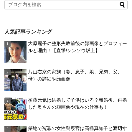
人気記事ランキング
大原麗子の整形失敗前後の顔画像とプロフィー
ルと理由！【直撃!シンソウ坂上】
片山右京の家族（妻、息子、娘、兄弟、父、
母）の詳細や顔画像
須藤元気は結婚して子供はいる？離婚後、再婚
した奥さんの顔画像や現在の仕事も！
築地で冤罪の女性警察官は高橋真知子と渡辺す