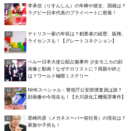
李承信（りすんしん）の年棒や彼女、国籍は？
ラグビー日本代表のプライベートに密着！
テトリス一家の年収は？創業者の経歴、販権、
ライセンスも！【グレートコネクション】
ペルー日本大使公邸占拠事件 少女モニカの顔
画像と動画！なぜテロリストに？両親や絆と
は？ワールド極限ミステリー
NHKスペシャル：警視庁公安部捜査員は誰？
顔画像や今現在も！【大川原化工機冤罪事件】
星崎尚彦（メガネスーパー前社長）の現在は？
家族や子供も！