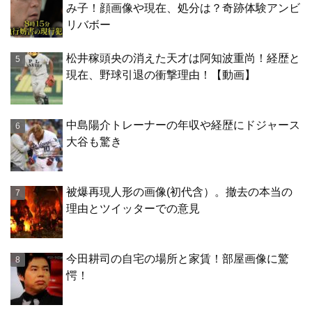
み子！顔画像や現在、処分は？奇跡体験アンビ
リバボー
松井稼頭央の消えた天才は阿知波重尚！経歴と
現在、野球引退の衝撃理由！【動画】
中島陽介トレーナーの年収や経歴にドジャース
大谷も驚き
被爆再現人形の画像(初代含）。撤去の本当の
理由とツイッターでの意見
今田耕司の自宅の場所と家賃！部屋画像に驚
愕！